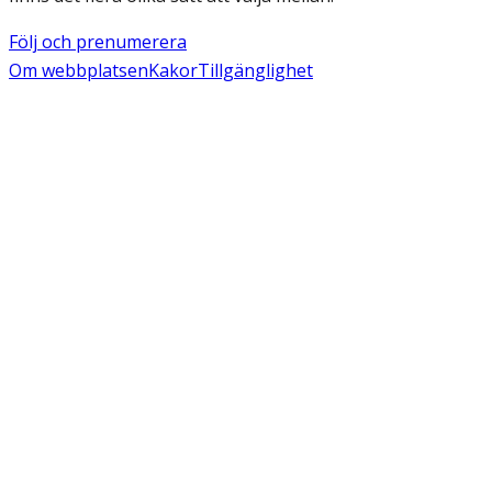
Följ och prenumerera
Om webbplatsen
Kakor
Tillgänglighet