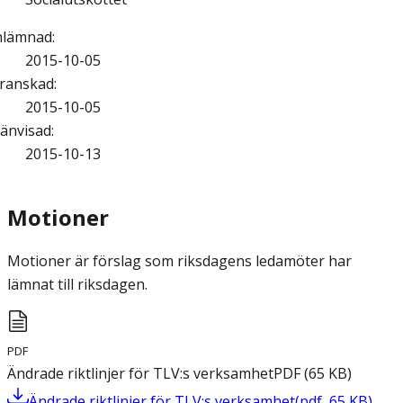
nlämnad
:
2015-10-05
ranskad
:
2015-10-05
änvisad
:
2015-10-13
Motioner
Motioner är förslag som riksdagens ledamöter har
lämnat till riksdagen.
PDF
Ändrade riktlinjer för TLV:s verksamhet
PDF
(
65
KB
)
Ändrade riktlinjer för TLV:s verksamhet
(
pdf
,
65
KB
)