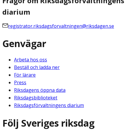
Frågor om Riksdagsförvaltningens
diarium
registrator.riksdagsforvaltningen@riksdagen.se
Genvägar
Arbeta hos oss
Beställ och ladda ner
För lärare
Press
Riksdagens öppna data
Riksdagsbiblioteket
Riksdagsförvaltningens diarium
Följ Sveriges riksdag