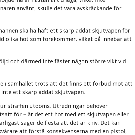
aren använt, skulle det vara avskräckande för
mannen ska ha haft ett skarpladdat skjutvapen för
vid olika hot som förekommer, vilket då innebär att
öljd och därmed inte fäster någon större vikt vid
e i samhället trots att det finns ett förbud mot att
 inte ett skarpladdat skjutvapen.
hur straffen utdöms. Utredningar behöver
satt för – är det ett hot med ett skjutvapen eller
rligast säger de flesta att det är kniv. Det kan
svårare att förstå konsekvenserna med en pistol,