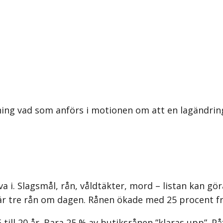
ning vad som anförs i motionen om att en lagändrin
eva i. Slagsmål, rån, våldtäkter, mord – listan kan g
 är tre rån om dagen. Rånen ökade med 25 procent frå
till 20 år. Bara 25 % av butiksrånen ”klaras upp”. Påf