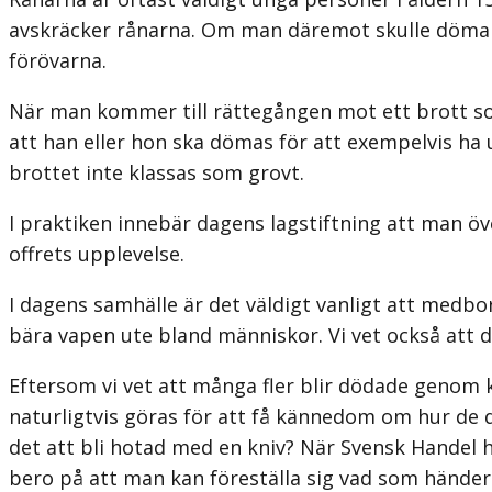
avskräcker rånarna. Om man däremot skulle döma al
förövarna.
När man kommer till rättegången mot ett brott som
att han eller hon ska dömas för att exempelvis ha u
brottet inte klassas som grovt.
I praktiken innebär dagens lagstiftning att man öve
offrets upplevelse.
I dagens samhälle är det väldigt vanligt att medbor
bära vapen ute bland människor. Vi vet också att de
Eftersom vi vet att många fler blir dödade genom
naturligtvis göras för att få kännedom om hur de d
det att bli hotad med en kniv? När Svensk Handel ha
bero på att man kan föreställa sig vad som händer