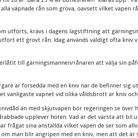
la väpnade rån som grova, oavsett vilket vapen rån
 utförts, krävs i dagens lagstiftning att gärnings
tfört ett grovt rån. Idag används väldigt ofta kniv 
rlåtit till gärningsmannen/rånaren att välja sin påf
gare är försedda med en kniv när de befinner sig ut
t vanligaste vapnet vid olika våldsbrott är kniv och
 knivdåd än med skjutvapen bör regeringen se över 
rabbade upplever hoten. Vad är det värsta att bli ut
r frågat sina anställda vilket vapen de ser som allva
 om man blir angripen med en kniv, men att det är 