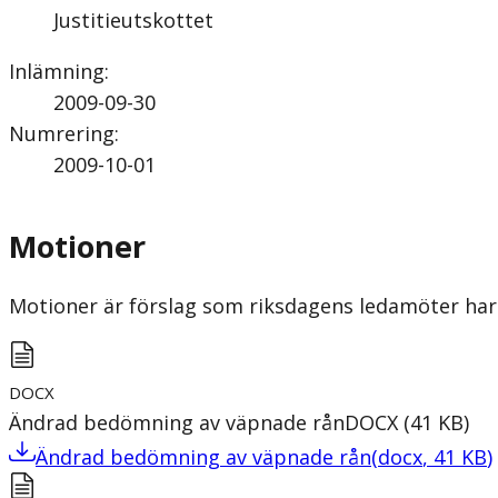
Justitieutskottet
Inlämning
:
2009-09-30
Numrering
:
2009-10-01
Motioner
Motioner är förslag som riksdagens ledamöter har 
DOCX
Ändrad bedömning av väpnade rån
DOCX
(
41
KB
)
Ändrad bedömning av väpnade rån
(
docx
,
41
KB
)