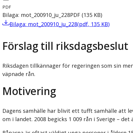
PDF
Bilaga: mot_200910_ju_228
PDF
(
135
KB
)
Bilaga: mot_200910_ju_228
(
pdf
,
135
KB
)
Förslag till riksdagsbeslut
Riksdagen tillkännager för regeringen som sin me
väpnade rån.
Motivering
Dagens samhälle har blivit ett tufft samhälle att l
om i landet. 2008 begicks 1 009 rån i Sverige – det
Rånarna är oftast väldigt unga personer i åldern 15 