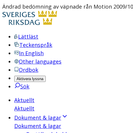
Ändrad bedömning av väpnade rån Motion 2009/10:J
Lättläst
Teckenspråk
In English
Other languages
Ordbok
Aktivera lyssna
Sök
Aktuellt
Aktuellt
Dokument & lagar
Dokument & lagar