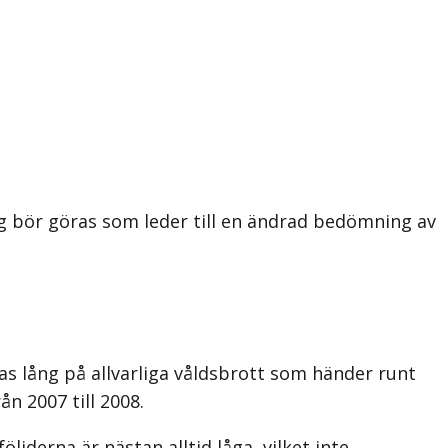
g bör göras som leder till en ändrad bedömning av
öras lång på allvarliga våldsbrott som händer runt
n 2007 till 2008.
öljderna är nästan alltid låga, vilket inte