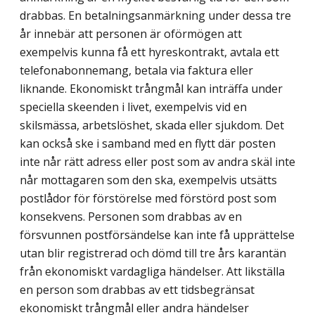
drabbas. En betalningsanmärkning under dessa tre
år innebär att personen är oförmögen att
exempelvis kunna få ett hyreskontrakt, avtala ett
telefonabonnemang, betala via faktura eller
liknande. Ekonomiskt trångmål kan inträffa under
speciella skeenden i livet, exempelvis vid en
skilsmässa, arbetslöshet, skada eller sjukdom. Det
kan också ske i samband med en flytt där posten
inte når rätt adress eller post som av andra skäl inte
når mottagaren som den ska, exempelvis utsätts
postlådor för förstörelse med förstörd post som
konsekvens. Personen som drabbas av en
försvunnen postförsändelse kan inte få upprättelse
utan blir registrerad och dömd till tre års karantän
från ekonomiskt vardagliga händelser. Att likställa
en person som drabbas av ett tids­begränsat
ekonomiskt trångmål eller andra händelser