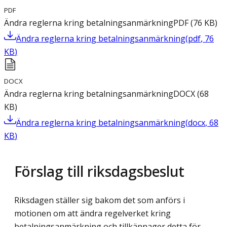
PDF
Ändra reglerna kring betalningsanmärkning
PDF
(
76
KB
)
Ändra reglerna kring betalningsanmärkning
(
pdf
,
76
KB
)
DOCX
Ändra reglerna kring betalningsanmärkning
DOCX
(
68
KB
)
Ändra reglerna kring betalningsanmärkning
(
docx
,
68
KB
)
Förslag till riksdagsbeslut
Riksdagen ställer sig bakom det som anförs i
motionen om att ändra regelverket kring
betalningsanmärkning och tillkännager detta för