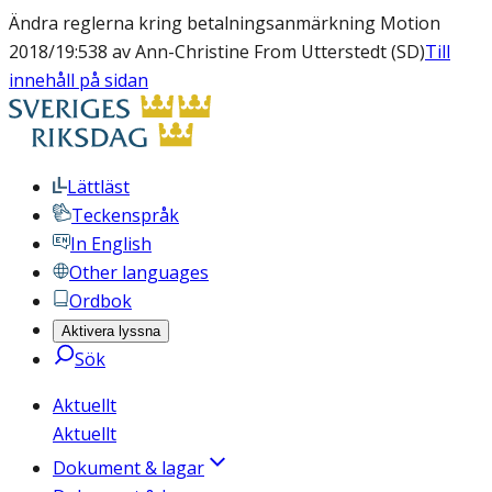
Ändra reglerna kring betalningsanmärkning Motion
2018/19:538 av Ann-Christine From Utterstedt (SD)
Till
innehåll på sidan
Lättläst
Teckenspråk
In English
Other languages
Ordbok
Aktivera lyssna
Sök
Aktuellt
Aktuellt
Dokument & lagar