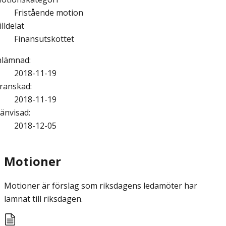
Fristående motion
illdelat
Finansutskottet
nlämnad
:
2018-11-19
ranskad
:
2018-11-19
änvisad
:
2018-12-05
Motioner
Motioner är förslag som riksdagens ledamöter har
lämnat till riksdagen.