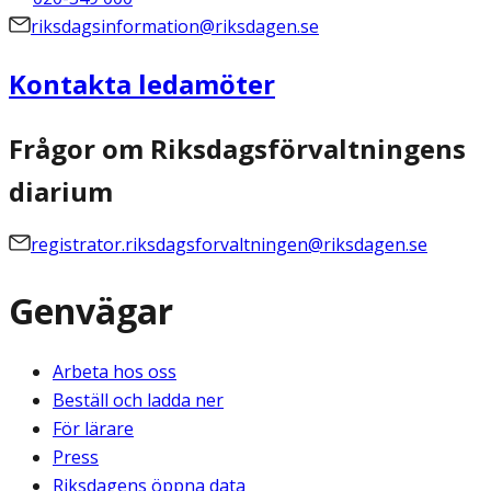
riksdagsinformation@riksdagen.se
Kontakta ledamöter
Frågor om Riksdagsförvaltningens
diarium
registrator.riksdagsforvaltningen@riksdagen.se
Genvägar
Arbeta hos oss
Beställ och ladda ner
För lärare
Press
Riksdagens öppna data