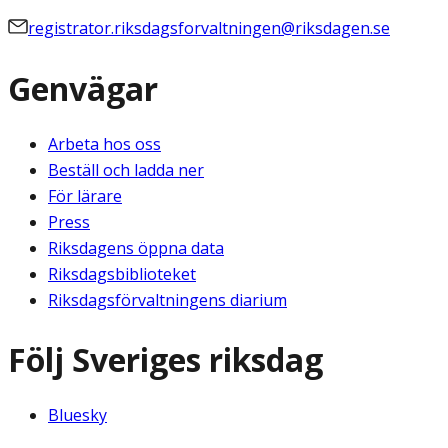
registrator.riksdagsforvaltningen@riksdagen.se
Genvägar
Arbeta hos oss
Beställ och ladda ner
För lärare
Press
Riksdagens öppna data
Riksdagsbiblioteket
Riksdagsförvaltningens diarium
Följ Sveriges riksdag
Bluesky