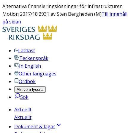
Alternativa finansieringslösningar för infrastrukturen
Motion 2017/18:2931 av Sten Bergheden (M)
Till innehåll
på sidan
Lättläst
Teckenspråk
In English
Other languages
Ordbok
Aktivera lyssna
Sök
Aktuellt
Aktuellt
Dokument & lagar