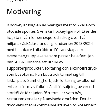
Motivering
Ishockey är idag en av Sveriges mest folkkära och
utövade sporter. Svenska Hockeyligan (SHL) är den
högsta nivån för seriespel och drog över två
miljoner åskådare under grund­serien 2023/2024
med besökare i alla åldrar. För att skapa en
evenemangsupplevelse som passar hela familjen
har SHL-klubbarna ett utbud av
supporterprodukter, förtäring och alkoholfri dryck
som besökarna kan köpa och ta med sig till
läktarplats. Samtidigt erbjuds förtäring av alkohol
enbart i form av folköl då all försäljning av vin och
starköl är för­bjuden förutom i privata bås,
restauranger eller på anvisade områden. Det är
dock vanligt förekommande att även folköl enbart