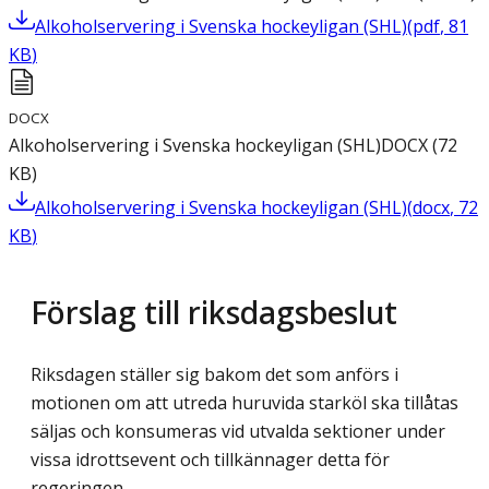
Alkoholservering i Svenska hockeyligan (SHL)
(
pdf
,
81
KB
)
DOCX
Alkoholservering i Svenska hockeyligan (SHL)
DOCX
(
72
KB
)
Alkoholservering i Svenska hockeyligan (SHL)
(
docx
,
72
KB
)
Förslag till riksdagsbeslut
Riksdagen ställer sig bakom det som anförs i
motionen om att utreda huruvida starköl ska tillåtas
säljas och konsumeras vid utvalda sektioner under
vissa idrottsevent och tillkännager detta för
regeringen.