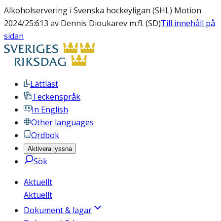
Alkoholservering i Svenska hockeyligan (SHL) Motion
2024/25:613 av Dennis Dioukarev m.fl. (SD)
Till innehåll på
sidan
Lättläst
Teckenspråk
In English
Other languages
Ordbok
Aktivera lyssna
Sök
Aktuellt
Aktuellt
Dokument & lagar