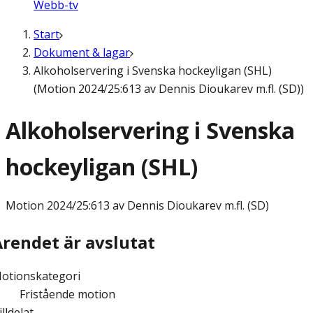
Webb-tv
Start
Dokument & lagar
Alkoholservering i Svenska hockeyligan (SHL)
(Motion 2024/25:613 av Dennis Dioukarev m.fl. (SD))
Alkoholservering i Svenska
hockeyligan (SHL)
Motion
2024/25:613 av Dennis Dioukarev m.fl. (SD)
Ärendet är avslutat
otionskategori
Fristående motion
illdelat