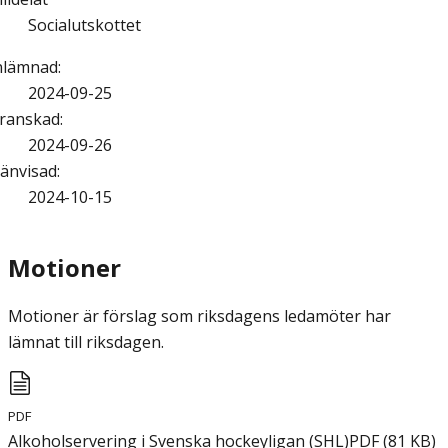
Socialutskottet
nlämnad
:
2024-09-25
ranskad
:
2024-09-26
änvisad
:
2024-10-15
Motioner
Motioner är förslag som riksdagens ledamöter har
lämnat till riksdagen.
PDF
Alkoholservering i Svenska hockeyligan (SHL)
PDF
(
81
KB
)