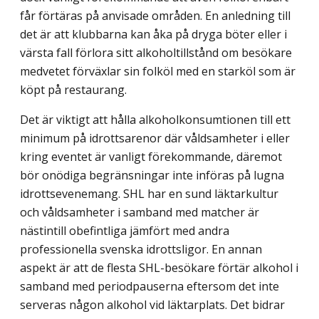
får förtäras på anvisade områden. En anledning till
det är att klubbarna kan åka på dryga böter eller i
värsta fall förlora sitt alkoholtillstånd om besökare
medvetet förväxlar sin folköl med en starköl som är
köpt på restaurang.
Det är viktigt att hålla alkoholkonsumtionen till ett
minimum på idrottsarenor där våld­samheter i eller
kring eventet är vanligt förekommande, däremot
bör onödiga begräns­ningar inte införas på lugna
idrottsevenemang. SHL har en sund läktarkultur
och våld­samheter i samband med matcher är
nästintill obefintliga jämfört med andra
professionella svenska idrottsligor. En annan
aspekt är att de flesta SHL-besökare förtär alkohol i
sam­band med periodpauserna eftersom det inte
serveras någon alkohol vid läktarplats. Det bidrar