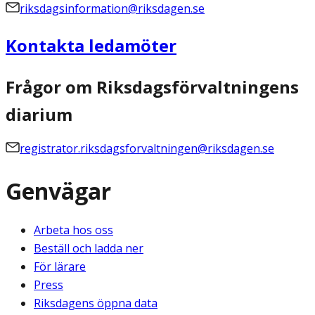
riksdagsinformation@riksdagen.se
Kontakta ledamöter
Frågor om Riksdagsförvaltningens
diarium
registrator.riksdagsforvaltningen@riksdagen.se
Genvägar
Arbeta hos oss
Beställ och ladda ner
För lärare
Press
Riksdagens öppna data