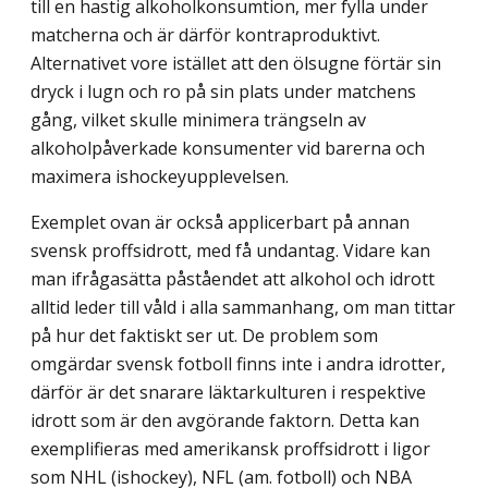
till en hastig alkoholkonsumtion, mer fylla under
matcherna och är därför kontra­produktivt.
Alternativet vore istället att den ölsugne förtär sin
dryck i lugn och ro på sin plats under matchens
gång, vilket skulle minimera trängseln av
alkoholpåverkade konsu­menter vid barerna och
maximera ishockeyupplevelsen.
Exemplet ovan är också applicerbart på annan
svensk proffsidrott, med få undantag. Vidare kan
man ifrågasätta påståendet att alkohol och idrott
alltid leder till våld i alla sammanhang, om man tittar
på hur det faktiskt ser ut. De problem som
omgärdar svensk fotboll finns inte i andra idrotter,
därför är det snarare läktarkulturen i respektive
idrott som är den avgörande faktorn. Detta kan
exemplifieras med amerikansk proffsidrott i ligor
som NHL (ishockey), NFL (am. fotboll) och NBA