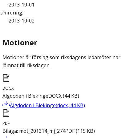
2013-10-01
umrering
:
2013-10-02
Motioner
Motioner är förslag som riksdagens ledamöter har
lämnat till riksdagen.
DOCX
Älgdöden i Blekinge
DOCX
(
44
KB
)
Älgdöden i Blekinge
(
docx
,
44
KB
)
PDF
Bilaga: mot_201314_mj_274
PDF
(
115
KB
)