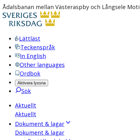
Ådalsbanan mellan Västeraspby och Långsele Motio
Lättläst
Teckenspråk
In English
Other languages
Ordbok
Aktivera lyssna
Sök
Aktuellt
Aktuellt
Dokument & lagar
Dokument & lagar