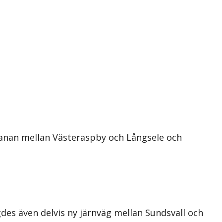
banan mellan Västeraspby och Långsele och
s även delvis ny järnväg mellan Sundsvall och