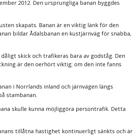
ptember 2012. Den ursprungliga banan byggdes
sten skapats. Banan är en viktig länk för den
nan bildar Ådalsbanan en kustjärnväg för snabba,
åligt skick och trafikeras bara av godståg. Den
kning är den oerhört viktig; om den inte fanns
nan i Norrlands inland och järnvägen längs
 på stambanan.
ana skulle kunna möjliggöra persontrafik. Detta
ans tillåtna hastighet kontinuerligt sänkts och är