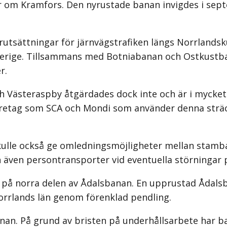
rr om Kramfors. Den nyrustade banan invigdes i se
utsättningar för järnvägstrafiken längs Norrlandsku
verige. Tillsammans med Botniabanan och Ostkustba
r.
 Västeraspby åtgärdades dock inte och är i mycket d
 företag som SCA och Mondi som använder denna sträc
ulle också ge omledningsmöjligheter mellan stamba
ch även persontransporter vid eventuella störningar
 på norra delen av Ådalsbanan. En upprustad Ådalsb
rnorrlands län genom förenklad pendling.
an. På grund av bristen på underhållsarbete har ban