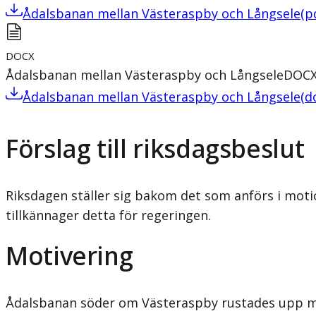
Ådalsbanan mellan Västeraspby och Långsele
(
p
DOCX
Ådalsbanan mellan Västeraspby och Långsele
DOC
Ådalsbanan mellan Västeraspby och Långsele
(
d
Förslag till riksdagsbeslut
Riksdagen ställer sig bakom det som anförs i moti
tillkännager detta för regeringen.
Motivering
Ådalsbanan söder om Västeraspby rustades upp mel