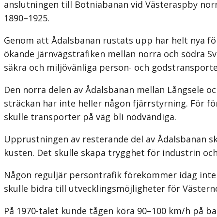
anslutningen till Botniabanan vid Västeraspby no
1890–1925.
Genom att Ådalsbanan rustats upp har helt nya för
ökande järnvägstrafiken mellan norra och södra S
säkra och miljövänliga person- och godstransporte
Den norra delen av Ådalsbanan mellan Långsele och
sträckan har inte heller någon fjärrstyrning. För
skulle transporter på väg bli nödvändiga.
Upprustningen av resterande del av Ådalsbanan sk
kusten. Det skulle skapa trygghet för industrin o
Någon reguljär persontrafik förekommer idag inte
skulle bidra till utvecklingsmöjligheter för Väste
På 1970-talet kunde tågen köra 90–100 km/h på ban