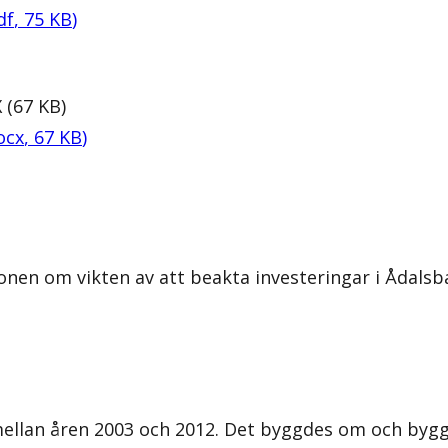
df
,
75
KB
)
X
(
67
KB
)
ocx
,
67
KB
)
onen om vikten av att beakta investeringar i Ådals
lan åren 2003 och 2012. Det byggdes om och byggde