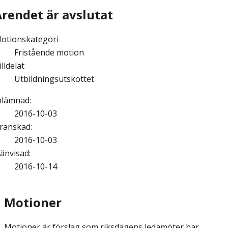
Ärendet är avslutat
otionskategori
Fristående motion
illdelat
Utbildningsutskottet
nlämnad
:
2016-10-03
ranskad
:
2016-10-03
änvisad
:
2016-10-14
Motioner
Motioner är förslag som riksdagens ledamöter har