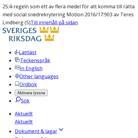
25:4-regeln som ett av flera medel för att komma till rätta
med social snedrekrytering Motion 2016/17:903 av Teres
Lindberg (S)
Till innehåll på sidan
Lättläst
Teckenspråk
In English
Other languages
Ordbok
Aktivera lyssna
Sök
Aktuellt
Aktuellt
Dokument & lagar