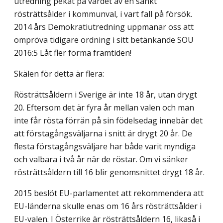
utredning pekat på värdet av en sänkt
rösträttsålder i kommunval, i vart fall på försök.
2014 års Demokratiutredning uppmanar oss att
ompröva tidigare ordning i sitt betänkande SOU
2016:5 Låt fler forma framtiden!
Skälen för detta är flera:
Rösträttsåldern i Sverige är inte 18 år, utan drygt
20. Eftersom det är fyra år mellan valen och man
inte får rösta förrän på sin födelsedag innebär det
att första­gångsväljarna i snitt är drygt 20 år. De
flesta förstagångsväljare har både varit myndiga
och valbara i två år när de röstar. Om vi sänker
rösträttsåldern till 16 blir genomsnittet drygt 18 år.
2015 beslöt EU-parlamentet att rekommendera att
EU-länderna skulle enas om 16 års rösträttsålder i
EU-valen. I Österrike är rösträttsåldern 16, likaså i