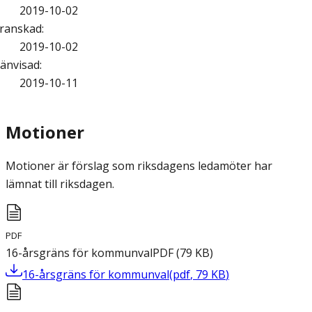
2019-10-02
ranskad
:
2019-10-02
änvisad
:
2019-10-11
Motioner
Motioner är förslag som riksdagens ledamöter har
lämnat till riksdagen.
PDF
16-årsgräns för kommunval
PDF
(
79
KB
)
16-årsgräns för kommunval
(
pdf
,
79
KB
)