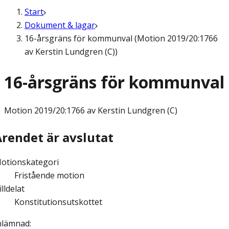
Start
Dokument & lagar
16-årsgräns för kommunval (Motion 2019/20:1766
av Kerstin Lundgren (C))
16-årsgräns för kommunval
Motion
2019/20:1766 av Kerstin Lundgren (C)
Ärendet är avslutat
otionskategori
Fristående motion
illdelat
Konstitutionsutskottet
nlämnad
: