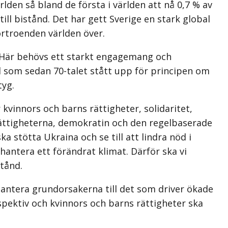
rlden så bland de första i världen att nå 0,7 % av
ill bistånd. Det har gett Sverige en stark global
örtroenden världen över.
. Här behövs ett starkt engagemang och
and som sedan 70-talet stått upp för principen om
tyg.
r kvinnors och barns rättigheter, solidaritet,
rättigheterna, demokratin och den regelbaserade
a stötta Ukraina och se till att lindra nöd i
hantera ett förändrat klimat. Därför ska vi
stånd.
 hantera grundorsakerna till det som driver ökade
pektiv och kvinnors och barns rättigheter ska