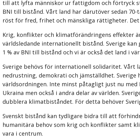
till att lyfta människor ur fattigdom och förtryck s
BNI till bistånd. Vårt land har därutöver sedan 70-
röst för fred, frihet och mänskliga rättigheter. De
Krig, konflikter och klimatförändringens effekter
världsledande internationellt bistånd. Sverige kan 
1 % av BNI till bistånd och vi är också det land i 
Sverige behövs för internationell solidaritet. Vårt l
nedrustning, demokrati och jämställdhet. Sverige 
världsordningen. Inte minst påtagligt just nu med R
Ukraina men också i andra delar av världen. Sverige
dubblera klimat­biståndet. För detta behöver Sverig
Svenskt bistånd kan tydligare bidra till att förhi
humanitära behov som krig och konflikter samt kli
vara i centrum.