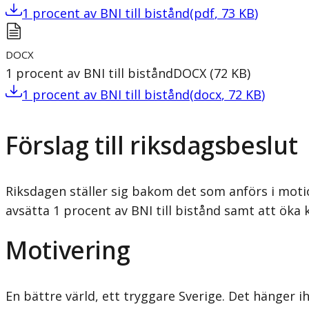
1 procent av BNI till bistånd
(
pdf
,
73
KB
)
DOCX
1 procent av BNI till bistånd
DOCX
(
72
KB
)
1 procent av BNI till bistånd
(
docx
,
72
KB
)
Förslag till riksdagsbeslut
Riksdagen ställer sig bakom det som anförs i moti
avsätta 1 procent av BNI till bistånd samt att öka 
Motivering
En bättre värld, ett tryggare Sverige. Det hänger 