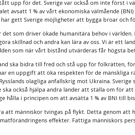
tått upp för det. Sverige var också om inte först i vä
talet avsatt 1 % av vårt ekonomiska välmående (BNI) t
t har gett Sverige möjligheter att bygga broar och f
 är det som driver ökade humanitära behov i världen
göra skillnad och andra kan lära av oss. Vi är ett l
världen som när vårt bistånd utvärderas får högsta be
and ska bidra till fred och stå upp för folkrätten, fö
har en uppgift att öka respekten för de mänskliga 
ysslands olagliga anfallskrig mot Ukraina. Sverige sk
 ska också hjälpa andra länder att ställa om för att 
e hålla i principen om att avsätta 1 % av BNI till bi
ndra att människor tvingas på flykt. Detta genom att
matförändringens effekter. Fattiga människors pers