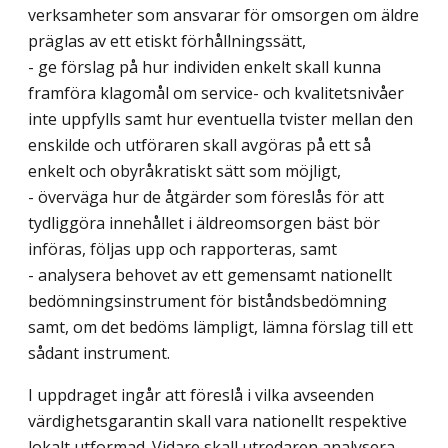
verksamheter som ansvarar för omsorgen om äldre
präglas av ett etiskt förhållningssätt,
- ge förslag på hur individen enkelt skall kunna
framföra klagomål om service- och kvalitetsnivåer
inte uppfylls samt hur eventuella tvister mellan den
enskilde och utföraren skall avgöras på ett så
enkelt och obyråkratiskt sätt som möjligt,
- överväga hur de åtgärder som föreslås för att
tydliggöra innehållet i äldreomsorgen bäst bör
införas, följas upp och rapporteras, samt
- analysera behovet av ett gemensamt nationellt
bedömningsinstrument för biståndsbedömning
samt, om det bedöms lämpligt, lämna förslag till ett
sådant instrument.
I uppdraget ingår att föreslå i vilka avseenden
värdighetsgarantin skall vara nationellt respektive
lokalt utformad. Vidare skall utredaren analysera