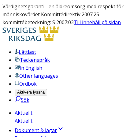
Värdighetsgaranti - en äldreomsorg med respekt för
människovärdet Kommittédirektiv 2007:25
kommittébeteckning: S 2007:03
Till innehåll på sidan
Lättläst
Teckenspråk
In English
Other languages
Ordbok
Aktivera lyssna
Sök
Aktuellt
Aktuellt
Dokument & lagar