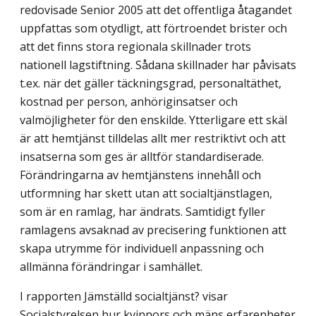
redovisade Senior 2005 att det offentliga åtagandet
uppfattas som otydligt, att förtroendet brister och
att det finns stora regionala skillnader trots
nationell lagstiftning. Sådana skillnader har påvisats
t.ex. när det gäller täckningsgrad, personaltäthet,
kostnad per person, anhöriginsatser och
valmöjligheter för den enskilde. Ytterligare ett skäl
är att hemtjänst tilldelas allt mer restriktivt och att
insatserna som ges är alltför standardiserade.
Förändringarna av hemtjänstens innehåll och
utformning har skett utan att socialtjänstlagen,
som är en ramlag, har ändrats. Samtidigt fyller
ramlagens avsaknad av precisering funktionen att
skapa utrymme för individuell anpassning och
allmänna förändringar i samhället.
I rapporten Jämställd socialtjänst? visar
Socialstyrelsen hur kvinnors och mäns erfarenheter