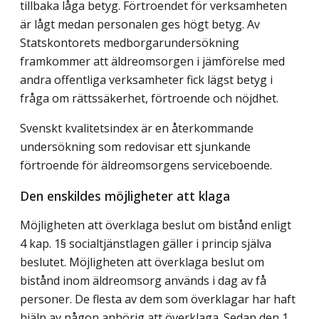
tillbaka låga betyg. Förtroendet för verksamheten
är lågt medan personalen ges högt betyg. Av
Statskontorets medborgarundersökning
framkommer att äldreomsorgen i jämförelse med
andra offentliga verksamheter fick lägst betyg i
fråga om rättssäkerhet, förtroende och nöjdhet.
Svenskt kvalitetsindex är en återkommande
undersökning som redovisar ett sjunkande
förtroende för äldreomsorgens serviceboende.
Den enskildes möjligheter att klaga
Möjligheten att överklaga beslut om bistånd enligt
4 kap. 1§ socialtjänstlagen gäller i princip själva
beslutet. Möjligheten att överklaga beslut om
bistånd inom äldreomsorg används i dag av få
personer. De flesta av dem som överklagar har haft
hjälp av någon anhörig att överklaga. Sedan den 1