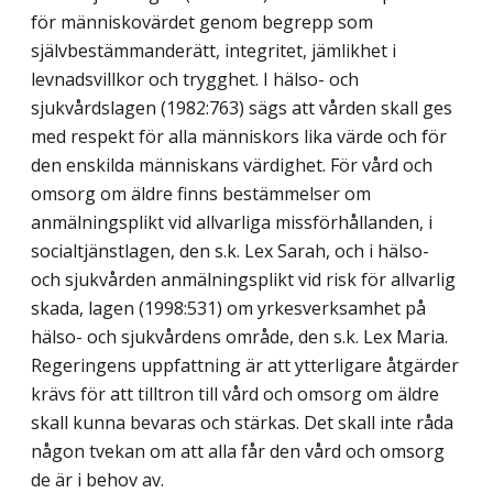
för människovärdet genom begrepp som
självbestämmanderätt, integritet, jämlikhet i
levnadsvillkor och trygghet. I hälso- och
sjukvårdslagen (1982:763) sägs att vården skall ges
med respekt för alla människors lika värde och för
den enskilda människans värdighet. För vård och
omsorg om äldre finns bestämmelser om
anmälningsplikt vid allvarliga missförhållanden, i
socialtjänstlagen, den s.k. Lex Sarah, och i hälso-
och sjukvården anmälningsplikt vid risk för allvarlig
skada, lagen (1998:531) om yrkesverksamhet på
hälso- och sjukvårdens område, den s.k. Lex Maria.
Regeringens uppfattning är att ytterligare åtgärder
krävs för att tilltron till vård och omsorg om äldre
skall kunna bevaras och stärkas. Det skall inte råda
någon tvekan om att alla får den vård och omsorg
de är i behov av.