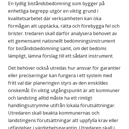
En tydlig biståndsbedömning som bygger på
enhetliga begrepp utgör en viktig grund i
kvalitetsarbetet där verksamheten kan öka
förmågan att upptäcka, rätta och förebygga fel och
brister. tredaren skall därför analysera behovet av
ett gemensamt nationellt bedömningsinstrument
för biståndsbedömning samt, om det bedöms
lämpligt, lämna förslag till ett sådant instrument.
Det behöver också utredas hur ansvar för garantier
eller preciseringar kan fungera i ett system med
fritt val där planeringen styrs av den enskildes
önskemål. En viktig utgångspunkt är att kommuner
och landsting alltid måste ha ett rimligt
handlingsutrymme utifrån lokala förutsättningar.
Utredaren skall beakta kommunernas och
landstingens förutsättningar att uppfylla krav eller
utfästelser i värdighetsgarantin. Utredaren skall i