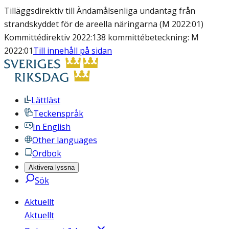
Tilläggsdirektiv till Ändamålsenliga undantag från
strandskyddet för de areella näringarna (M 2022:01)
Kommittédirektiv 2022:138 kommittébeteckning: M
2022:01
Till innehåll på sidan
Lättläst
Teckenspråk
In English
Other languages
Ordbok
Aktivera lyssna
Sök
Aktuellt
Aktuellt