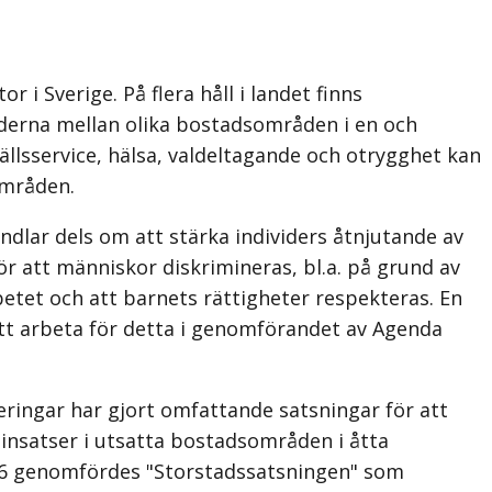
i Sverige. På flera håll i landet finns
naderna mellan olika bostadsområden i en och
llsservice, hälsa, valdeltagande och otrygghet kan
områden.
ndlar dels om att stärka individers åtnjutande av
r att människor diskrimineras, bl.a. på grund av
rbetet och att barnets rättigheter respekteras. En
att arbeta för detta i genomförandet av Agenda
geringar har gjort omfattande satsningar för att
insatser i utsatta bostadsområden i åtta
6 genomfördes "Storstadssatsningen" som