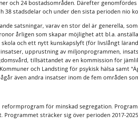
ner och 24 bostadsområden. Därefter genomfördes "
 38 stadsdelar och under den sista perioden nio k
nde satsningar, varav en stor del är generella, som 
ronor årligen som skapar möjlighet att bl.a. anställ
skola och ett nytt kunskapslyft (för livslångt läran
e insatser, upprustning av miljonprogrammen, insats
ngdomsvård, tillsättandet av en kommission för jämli
ommuner och Landsting för psykisk hälsa samt "Äga
pågår även andra insatser inom de fem områden s
gt reformprogram för minskad segregation. Programme
. Programmet sträcker sig över perioden 2017-2025