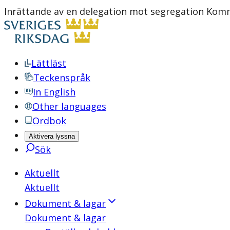
Inrättande av en delegation mot segregation Komm
Lättläst
Teckenspråk
In English
Other languages
Ordbok
Aktivera lyssna
Sök
Aktuellt
Aktuellt
Dokument & lagar
Dokument & lagar