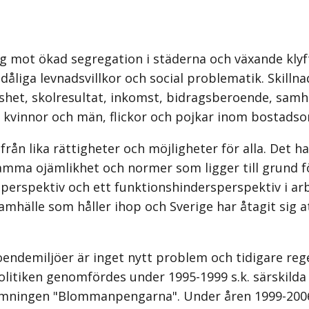
 mot ökad segregation i städerna och växande klyftor 
dåliga levnadsvillkor och social problematik. Skill
shet, skolresultat, inkomst, bidragsberoende, samhä
an kvinnor och män, flickor och pojkar inom bostads
ån lika rättigheter och möjligheter för alla. Det ha
mma ojämlikhet och normer som ligger till grund fö
etsperspektiv och ett funktionshindersperspektiv i a
amhälle som håller ihop och Sverige har åtagit sig 
 boendemiljöer är inget nytt problem och tidigare re
itiken genomfördes under 1995-1999 s.k. särskilda 
ämningen "Blommanpengarna". Under åren 1999-200