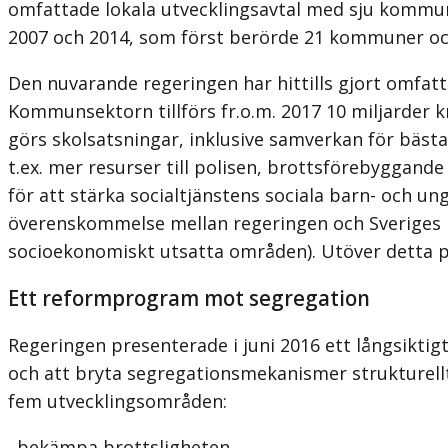
omfattade lokala utvecklingsavtal med sju kommu
2007 och 2014, som först berörde 21 kommuner och
Den nuvarande regeringen har hittills gjort omfatta
Kommunsektorn tillförs fr.o.m. 2017 10 miljarder k
görs skolsatsningar, inklusive samverkan för bästa 
t.ex. mer resurser till polisen, brottsförebyggand
för att stärka socialtjänstens sociala barn- och u
överenskommelse mellan regeringen och Sveriges K
socioekonomiskt utsatta områden). Utöver detta 
Ett reformprogram mot segregation
Regeringen presenterade i juni 2016 ett långsikti
och att bryta segregationsmekanismer strukturellt
fem utvecklingsområden:
. bekämpa brottsligheten,