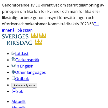
Genomförande av EU-direktivet om stärkt tillämpning av
principen om lika lön för kvinnor och män för lika eller
likvärdigt arbete genom insyn i lönesättningen och
efterlevnadsmekanismer Kommittédirektiv 2023:68
Till
innehåll på sidan
Lättläst
Teckenspråk
In English
Other languages
Ordbok
Aktivera lyssna
Sök
Aktuellt
Aktuellt