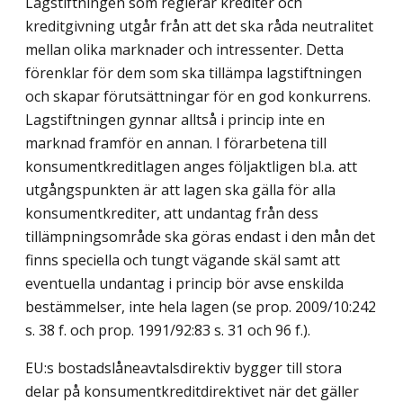
Lagstiftningen som reglerar krediter och
kreditgivning utgår från att det ska råda neutralitet
mellan olika marknader och intressenter. Detta
förenklar för dem som ska tillämpa lagstiftningen
och skapar förutsättningar för en god konkurrens.
Lagstiftningen gynnar alltså i princip inte en
marknad framför en annan. I förarbetena till
konsumentkreditlagen anges följaktligen bl.a. att
utgångspunkten är att lagen ska gälla för alla
konsumentkrediter, att undantag från dess
tillämpningsområde ska göras endast i den mån det
finns speciella och tungt vägande skäl samt att
eventuella undantag i princip bör avse enskilda
bestämmelser, inte hela lagen (se prop. 2009/10:242
s. 38 f. och prop. 1991/92:83 s. 31 och 96 f.).
EU:s bostadslåneavtalsdirektiv bygger till stora
delar på konsumentkreditdirektivet när det gäller