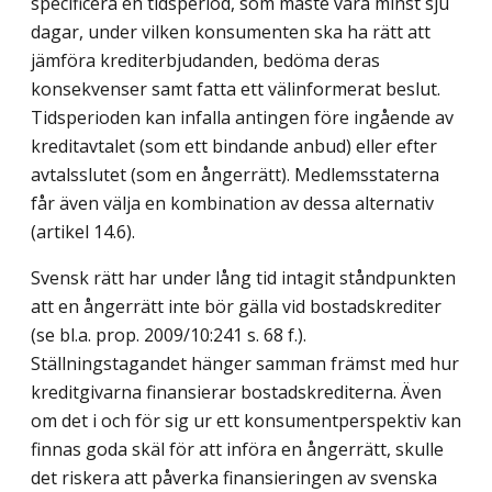
specificera en tidsperiod, som måste vara minst sju
dagar, under vilken konsumenten ska ha rätt att
jämföra krediterbjudanden, bedöma deras
konsekvenser samt fatta ett välinformerat beslut.
Tidsperioden kan infalla antingen före ingående av
kreditavtalet (som ett bindande anbud) eller efter
avtalsslutet (som en ångerrätt). Medlemsstaterna
får även välja en kombination av dessa alternativ
(artikel 14.6).
Svensk rätt har under lång tid intagit ståndpunkten
att en ångerrätt inte bör gälla vid bostadskrediter
(se bl.a. prop. 2009/10:241 s. 68 f.).
Ställningstagandet hänger samman främst med hur
kreditgivarna finansierar bostadskrediterna. Även
om det i och för sig ur ett konsumentperspektiv kan
finnas goda skäl för att införa en ångerrätt, skulle
det riskera att påverka finansieringen av svenska