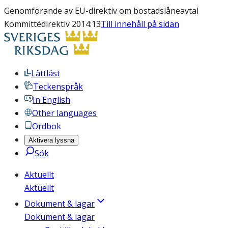
Genomförande av EU-direktiv om bostadslåneavtal
Kommittédirektiv 2014:13
Till innehåll på sidan
Lättläst
Teckenspråk
In English
Other languages
Ordbok
Aktivera lyssna
Sök
Aktuellt
Aktuellt
Dokument & lagar
Dokument & lagar