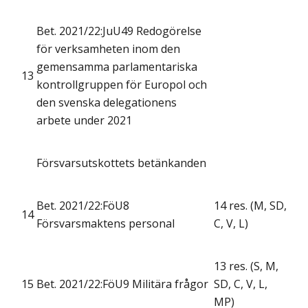
Bet. 2021/22:JuU49 Redogörelse
för verksamheten inom den
gemensamma parlamentariska
13
kontrollgruppen för Europol och
den svenska delegationens
arbete under 2021
Försvarsutskottets betänkanden
Bet. 2021/22:FöU8
14 res. (M, SD,
14
Försvarsmaktens personal
C, V, L)
13 res. (S, M,
15
Bet. 2021/22:FöU9 Militära frågor
SD, C, V, L,
MP)