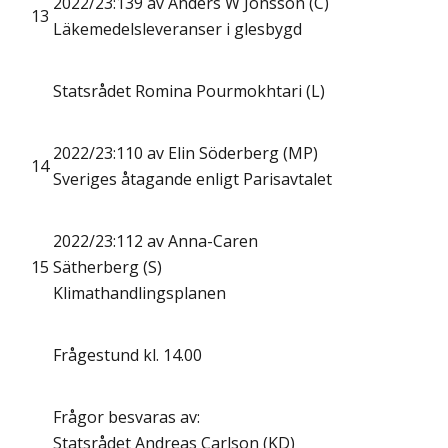
2022/23:139 av Anders W Jonsson (C)
13
Läkemedelsleveranser i glesbygd
Statsrådet Romina Pourmokhtari (L)
2022/23:110 av Elin Söderberg (MP)
14
Sveriges åtagande enligt Parisavtalet
2022/23:112 av Anna-Caren
15
Sätherberg (S)
Klimathandlingsplanen
Frågestund kl. 14.00
Frågor besvaras av:
Statsrådet Andreas Carlson (KD)