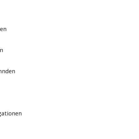
den
en
ämnden
gationen