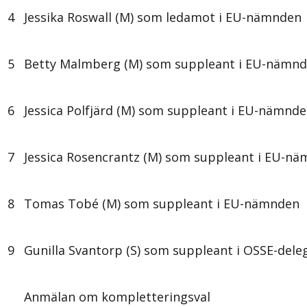
4
Jessika Roswall (M) som ledamot i EU-nämnden
5
Betty Malmberg (M) som suppleant i EU-nämn
6
Jessica Polfjärd (M) som suppleant i EU-nämnd
7
Jessica Rosencrantz (M) som suppleant i EU-n
8
Tomas Tobé (M) som suppleant i EU-nämnden
9
Gunilla Svantorp (S) som suppleant i OSSE-dele
Anmälan om kompletteringsval