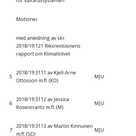
för välfärdssystemen
Motioner
med anledning av skr.
2018/19:121 Riksrevisionens
rapport om Klimatklivet
2018/19:3111 av Kjell-Arne
5
MJU
Ottosson m.fl. (KD)
2018/19:3112 av Jessica
6
MJU
Rosencrantz m.fl. (M)
2018/19:3113 av Martin Kinnunen
7
MJU
m.fl. (SD)