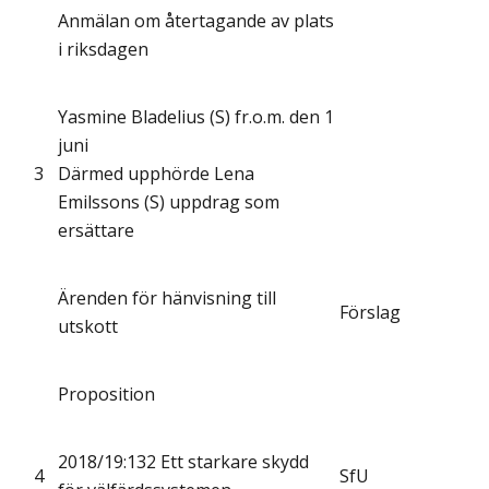
Anmälan om återtagande av plats
i riksdagen
Yasmine Bladelius (S) fr.o.m. den 1
juni
3
Därmed upphörde Lena
Emilssons (S) uppdrag som
ersättare
Ärenden för hänvisning till
Förslag
utskott
Proposition
2018/19:132 Ett starkare skydd
4
SfU