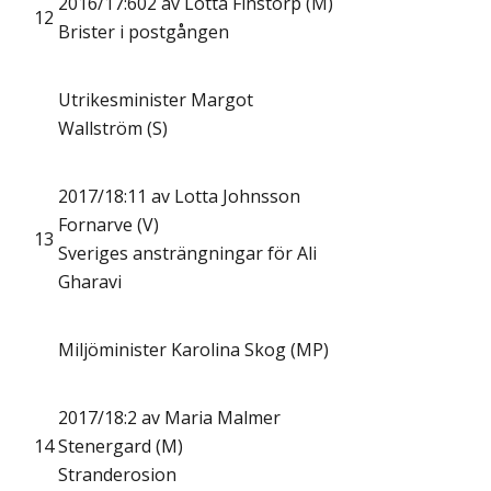
2016/17:602 av Lotta Finstorp (M)
12
Brister i postgången
Utrikesminister Margot
Wallström (S)
2017/18:11 av Lotta Johnsson
Fornarve (V)
13
Sveriges ansträngningar för Ali
Gharavi
Miljöminister Karolina Skog (MP)
2017/18:2 av Maria Malmer
14
Stenergard (M)
Stranderosion