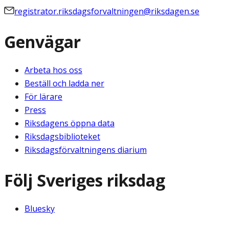
registrator.riksdagsforvaltningen@riksdagen.se
Genvägar
Arbeta hos oss
Beställ och ladda ner
För lärare
Press
Riksdagens öppna data
Riksdagsbiblioteket
Riksdagsförvaltningens diarium
Följ Sveriges riksdag
Bluesky