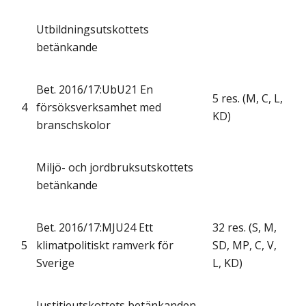
Utbildningsutskottets
betänkande
Bet. 2016/17:UbU21 En
5 res. (M, C, L,
4
försöksverksamhet med
KD)
branschskolor
Miljö- och jordbruksutskottets
betänkande
Bet. 2016/17:MJU24 Ett
32 res. (S, M,
5
klimatpolitiskt ramverk för
SD, MP, C, V,
Sverige
L, KD)
Justitieutskottets betänkanden