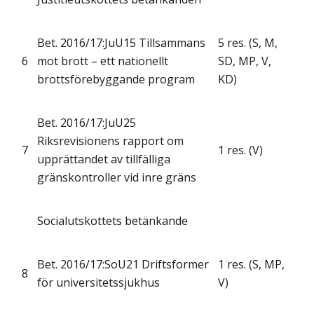
Bet. 2016/17:JuU15 Tillsammans
5 res. (S, M,
6
mot brott – ett nationellt
SD, MP, V,
brottsförebyggande program
KD)
Bet. 2016/17:JuU25
Riksrevisionens rapport om
7
1 res. (V)
upprättandet av tillfälliga
gränskontroller vid inre gräns
Socialutskottets betänkande
Bet. 2016/17:SoU21 Driftsformer
1 res. (S, MP,
8
för universitetssjukhus
V)