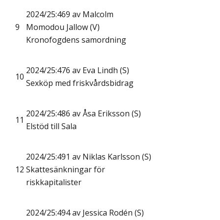
2024/25:469 av Malcolm
9
Momodou Jallow (V)
Kronofogdens samordning
2024/25:476 av Eva Lindh (S)
10
Sexköp med friskvårdsbidrag
2024/25:486 av Åsa Eriksson (S)
11
Elstöd till Sala
2024/25:491 av Niklas Karlsson (S)
12
Skattesänkningar för
riskkapitalister
2024/25:494 av Jessica Rodén (S)