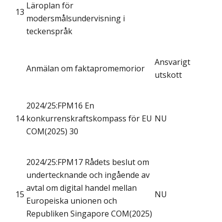
Läroplan för
13
modersmålsundervisning i
teckenspråk
Ansvarigt
Anmälan om faktapromemorior
utskott
2024/25:FPM16 En
14
konkurrenskraftskompass för EU
NU
COM(2025) 30
2024/25:FPM17 Rådets beslut om
undertecknande och ingående av
avtal om digital handel mellan
15
NU
Europeiska unionen och
Republiken Singapore COM(2025)