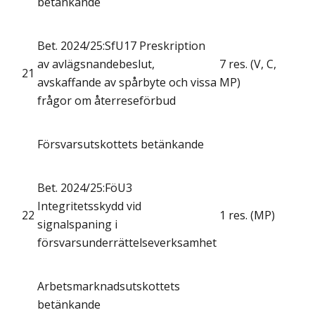
betänkande
Bet. 2024/25:SfU17 Preskription
av avlägsnandebeslut,
7 res. (V, C,
21
avskaffande av spårbyte och vissa
MP)
frågor om återreseförbud
Försvarsutskottets betänkande
Bet. 2024/25:FöU3
Integritetsskydd vid
22
1 res. (MP)
signalspaning i
försvarsunderrättelseverksamhet
Arbetsmarknadsutskottets
betänkande