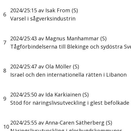
2024/25:15 av Isak From (S)
6
Varsel i sågverksindustrin
2024/25:43 av Magnus Manhammar (S)
7
Tågförbindelserna till Blekinge och sydöstra Sv
2024/25:47 av Ola Möller (S)
8
Israel och den internationella rätten i Libanon
2024/25:50 av Ida Karkiainen (S)
9
Stöd för näringslivsutveckling i glest befolka
2024/25:55 av Anna-Caren Sätherberg (S)
10
Näringslivsutveckling i glesbygdskommuner