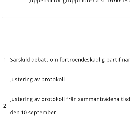
(uppehåll för gruppmöte ca kl. 16.00-18.
1
Särskild debatt om förtroendeskadlig partifina
Justering av protokoll
Justering av protokoll från sammanträdena tis
2
den 10 september