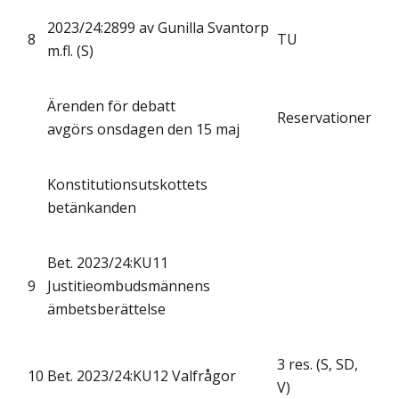
2023/24:2899 av Gunilla Svantorp
8
TU
m.fl. (S)
Ärenden för debatt
Reservationer
avgörs onsdagen den 15 maj
Konstitutionsutskottets
betänkanden
Bet. 2023/24:KU11
9
Justitieombudsmännens
ämbetsberättelse
3 res. (S, SD,
10
Bet. 2023/24:KU12 Valfrågor
V)