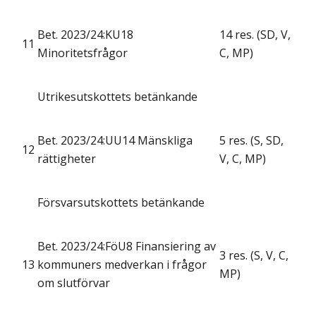
Bet. 2023/24:KU18
14 res. (SD, V,
11
Minoritetsfrågor
C, MP)
Utrikesutskottets betänkande
Bet. 2023/24:UU14 Mänskliga
5 res. (S, SD,
12
rättigheter
V, C, MP)
Försvarsutskottets betänkande
Bet. 2023/24:FöU8 Finansiering av
3 res. (S, V, C,
13
kommuners medverkan i frågor
MP)
om slutförvar