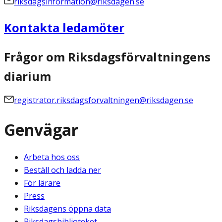
riksdagsinformation@riksdagen.se
Kontakta ledamöter
Frågor om Riksdagsförvaltningens
diarium
registrator.riksdagsforvaltningen@riksdagen.se
Genvägar
Arbeta hos oss
Beställ och ladda ner
För lärare
Press
Riksdagens öppna data
Riksdagsbiblioteket