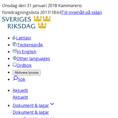
Onsdag den 31 januari 2018 Kammarens
föredragningslista 2017/18:64
Till innehåll på sidan
Lättläst
Teckenspråk
In English
Other languages
Ordbok
Aktivera lyssna
Sök
Aktuellt
Aktuellt
Dokument & lagar
Dokument & lagar