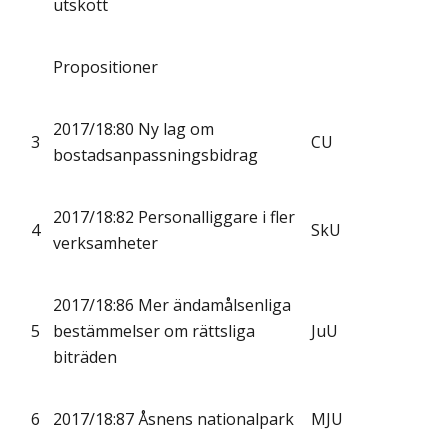
utskott
Propositioner
2017/18:80 Ny lag om
3
CU
bostadsanpassningsbidrag
2017/18:82 Personalliggare i fler
4
SkU
verksamheter
2017/18:86 Mer ändamålsenliga
5
bestämmelser om rättsliga
JuU
biträden
6
2017/18:87 Åsnens nationalpark
MJU