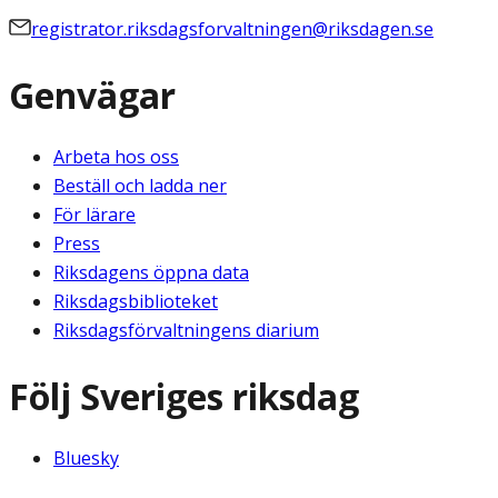
registrator.riksdagsforvaltningen@riksdagen.se
Genvägar
Arbeta hos oss
Beställ och ladda ner
För lärare
Press
Riksdagens öppna data
Riksdagsbiblioteket
Riksdagsförvaltningens diarium
Följ Sveriges riksdag
Bluesky