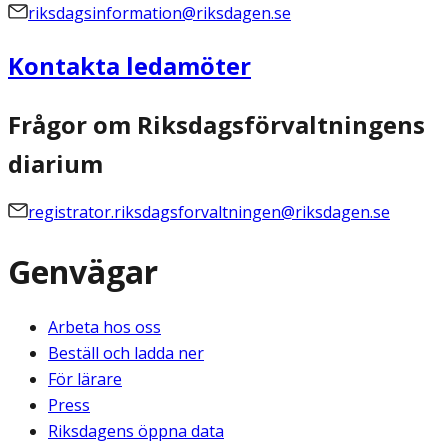
riksdagsinformation@riksdagen.se
Kontakta ledamöter
Frågor om Riksdagsförvaltningens
diarium
registrator.riksdagsforvaltningen@riksdagen.se
Genvägar
Arbeta hos oss
Beställ och ladda ner
För lärare
Press
Riksdagens öppna data