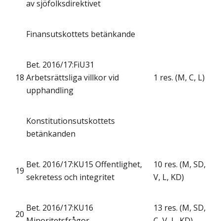
av sjöfolksdirektivet
Finansutskottets betänkande
Bet. 2016/17:FiU31
18
Arbetsrättsliga villkor vid
1 res. (M, C, L)
upphandling
Konstitutionsutskottets
betänkanden
Bet. 2016/17:KU15 Offentlighet,
10 res. (M, SD,
19
sekretess och integritet
V, L, KD)
Bet. 2016/17:KU16
13 res. (M, SD,
20
Minoritetsfrågor
C, V, L, KD)