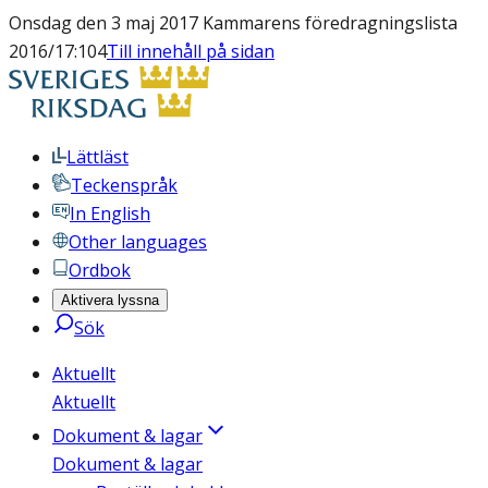
Onsdag den 3 maj 2017 Kammarens föredragningslista
2016/17:104
Till innehåll på sidan
Lättläst
Teckenspråk
In English
Other languages
Ordbok
Aktivera lyssna
Sök
Aktuellt
Aktuellt
Dokument & lagar
Dokument & lagar