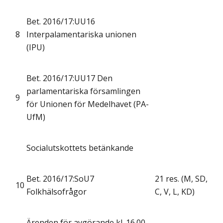
Bet. 2016/17:UU16
8
Interpalamentariska unionen
(IPU)
Bet. 2016/17:UU17 Den
parlamentariska församlingen
9
för Unionen för Medelhavet (PA-
UfM)
Socialutskottets betänkande
Bet. 2016/17:SoU7
21 res. (M, SD,
10
Folkhälsofrågor
C, V, L, KD)
Ärenden för avgörande kl. 16.00