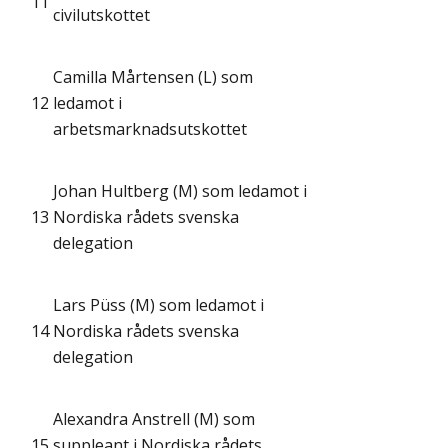
11
civilutskottet
Camilla Mårtensen (L) som
12
ledamot i
arbetsmarknadsutskottet
Johan Hultberg (M) som ledamot i
13
Nordiska rådets svenska
delegation
Lars Püss (M) som ledamot i
14
Nordiska rådets svenska
delegation
Alexandra Anstrell (M) som
15
suppleant i Nordiska rådets