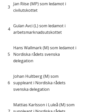
Jan Riise (MP) som ledamot i
3
civilutskottet
Gulan Avci (L) som ledamot i
4
arbetsmarknadsutskottet
Hans Wallmark (M) som ledamot i
5
Nordiska rådets svenska
delegation
Johan Hultberg (M) som
6
suppleant i Nordiska rådets
svenska delegation
Mattias Karlsson i Luleå (M) som
7
suppleant i Nordiska rådets