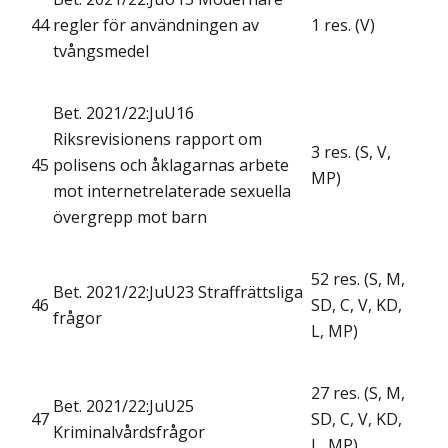
44
regler för användningen av
1 res. (V)
tvångsmedel
Bet. 2021/22:JuU16
Riksrevisionens rapport om
3 res. (S, V,
45
polisens och åklagarnas arbete
MP)
mot internetrelaterade sexuella
övergrepp mot barn
52 res. (S, M,
Bet. 2021/22:JuU23 Straffrättsliga
46
SD, C, V, KD,
frågor
L, MP)
27 res. (S, M,
Bet. 2021/22:JuU25
47
SD, C, V, KD,
Kriminalvårdsfrågor
L, MP)