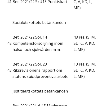
41
Bet. 2021/22:SkU15 Punktskatt
C, V, KD, L,
MP)
Socialutskottets betänkanden
Bet. 2021/22:SoU14
48 res. (S, M,
42
Kompetensförsörjning inom
SD, C, V, KD,
hälso- och sjukvården m.m.
L, MP)
Bet. 2021/22:SoU23
13 res. (S, M,
43
Riksrevisionens rapport om
SD, C, V, KD,
statens suicidpreventiva arbete
L, MP)
Justitieutskottets betänkanden
Bet. 2021/22:JuU15 Modernare