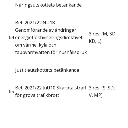
Näringsutskottets betänkande
Bet. 2021/22:NU18
Genomförande av ändringar i
3 res. (M, SD,
64
energieffektiviseringsdirektivet
KD, L)
om värme, kyla och
tappvarmvatten för hushållsbruk
Justitieutskottets betänkande
Bet. 2021/22:JuU10 Skärpta straff
3 res. (S, SD,
65
för grova trafikbrott
V, MP)