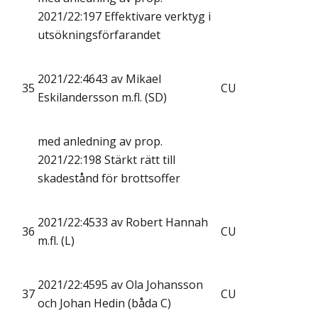
2021/22:197 Effektivare verktyg i
utsökningsförfarandet
2021/22:4643 av Mikael
35
CU
Eskilandersson m.fl. (SD)
med anledning av prop.
2021/22:198 Stärkt rätt till
skadestånd för brottsoffer
2021/22:4533 av Robert Hannah
36
CU
m.fl. (L)
2021/22:4595 av Ola Johansson
37
CU
och Johan Hedin (båda C)