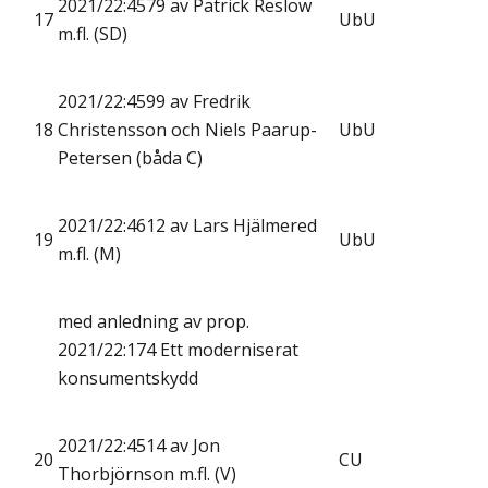
2021/22:4579 av Patrick Reslow
17
UbU
m.fl. (SD)
2021/22:4599 av Fredrik
18
Christensson och Niels Paarup-
UbU
Petersen (båda C)
2021/22:4612 av Lars Hjälmered
19
UbU
m.fl. (M)
med anledning av prop.
2021/22:174 Ett moderniserat
konsumentskydd
2021/22:4514 av Jon
20
CU
Thorbjörnson m.fl. (V)