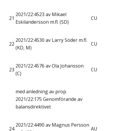
2021/22:4523 av Mikael
21
CU
Eskilandersson m.fl. (SD)
2021/22:4530 av Larry Söder m.fl.
22
CU
(KD, M)
2021/22:4576 av Ola Johansson
23
CU
(C)
med anledning av prop.
2021/22:175 Genomförande av
balansdirektivet
2021/22:4490 av Magnus Persson
24
AU