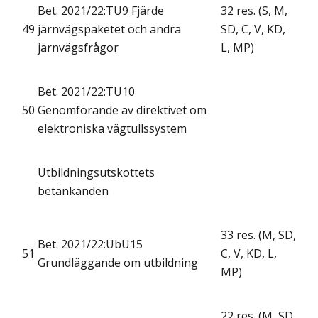
Bet. 2021/22:TU9 Fjärde
32 res. (S, M,
49
järnvägspaketet och andra
SD, C, V, KD,
järnvägsfrågor
L, MP)
Bet. 2021/22:TU10
50
Genomförande av direktivet om
elektroniska vägtullssystem
Utbildningsutskottets
betänkanden
33 res. (M, SD,
Bet. 2021/22:UbU15
51
C, V, KD, L,
Grundläggande om utbildning
MP)
22 res. (M, SD,