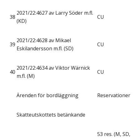
2021/22:4627 av Larry Söder m.fl.
38
CU
(KD)
2021/22:4628 av Mikael
39
CU
Eskilandersson m.fl. (SD)
2021/22:4634 av Viktor Wärnick
40
CU
m.fl. (M)
Ärenden för bordläggning
Reservationer
Skatteutskottets betänkande
53 res. (M, SD,