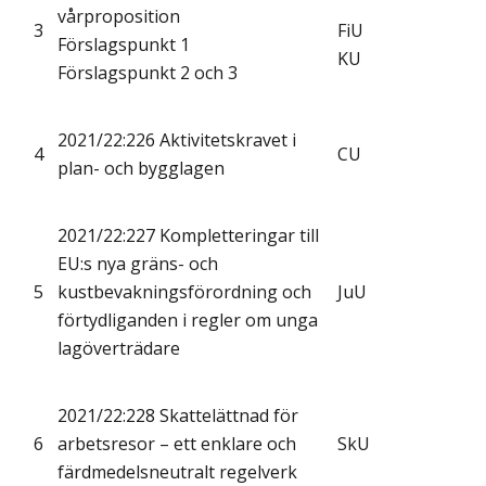
vårproposition
3
FiU
Förslagspunkt 1
KU
Förslagspunkt 2 och 3
2021/22:226 Aktivitetskravet i
4
CU
plan- och bygglagen
2021/22:227 Kompletteringar till
EU:s nya gräns- och
5
kustbevakningsförordning och
JuU
förtydliganden i regler om unga
lagöverträdare
2021/22:228 Skattelättnad för
6
arbetsresor – ett enklare och
SkU
färdmedelsneutralt regelverk