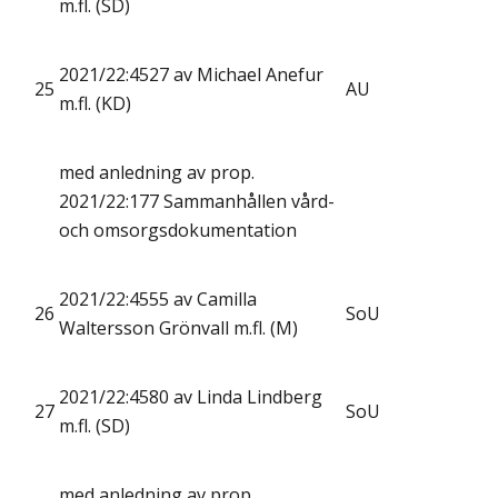
m.fl. (SD)
2021/22:4527 av Michael Anefur
25
AU
m.fl. (KD)
med anledning av prop.
2021/22:177 Sammanhållen vård-
och omsorgsdokumentation
2021/22:4555 av Camilla
26
SoU
Waltersson Grönvall m.fl. (M)
2021/22:4580 av Linda Lindberg
27
SoU
m.fl. (SD)
med anledning av prop.