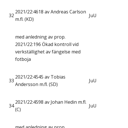
2021/22:4618 av Andreas Carlson
32
JuU
m.fl. (KD)
med anledning av prop.
2021/22:196 Ökad kontroll vid
verkställighet av fängelse med
fotboja
2021/22:4545 av Tobias
33
JuU
Andersson m.fl. (SD)
2021/22:4598 av Johan Hedin m.fl.
34
JuU
(C)
med anledning av prop.