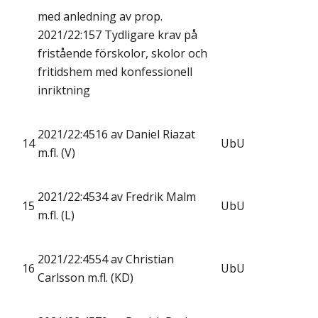
med anledning av prop.
2021/22:157 Tydligare krav på
fristående förskolor, skolor och
fritidshem med konfessionell
inriktning
2021/22:4516 av Daniel Riazat
14
UbU
m.fl. (V)
2021/22:4534 av Fredrik Malm
15
UbU
m.fl. (L)
2021/22:4554 av Christian
16
UbU
Carlsson m.fl. (KD)