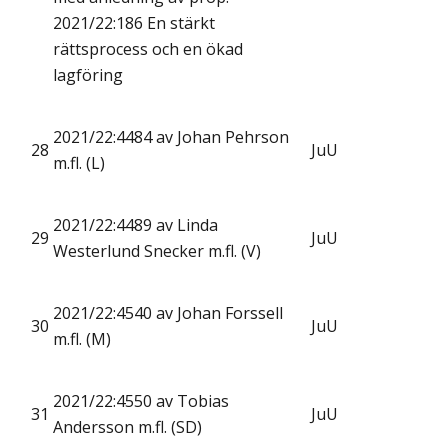
2021/22:186 En stärkt
rättsprocess och en ökad
lagföring
2021/22:4484 av Johan Pehrson
28
JuU
m.fl. (L)
2021/22:4489 av Linda
29
JuU
Westerlund Snecker m.fl. (V)
2021/22:4540 av Johan Forssell
30
JuU
m.fl. (M)
2021/22:4550 av Tobias
31
JuU
Andersson m.fl. (SD)