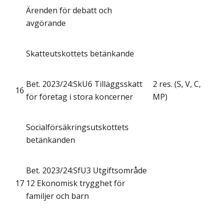
Ärenden för debatt och
avgörande
Skatteutskottets betänkande
Bet. 2023/24:SkU6 Tilläggsskatt
2 res. (S, V, C,
16
för företag i stora koncerner
MP)
Socialförsäkringsutskottets
betänkanden
Bet. 2023/24:SfU3 Utgiftsområde
17
12 Ekonomisk trygghet för
familjer och barn