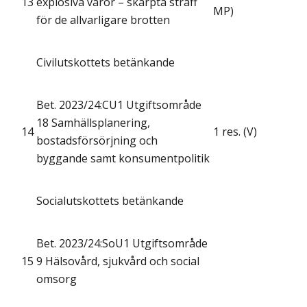
13
explosiva varor – skärpta straff
MP)
för de allvarligare brotten
Civilutskottets betänkande
Bet. 2023/24:CU1 Utgiftsområde
18 Samhällsplanering,
14
1 res. (V)
bostadsförsörjning och
byggande samt konsumentpolitik
Socialutskottets betänkande
Bet. 2023/24:SoU1 Utgiftsområde
15
9 Hälsovård, sjukvård och social
omsorg