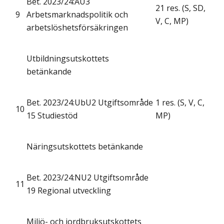
Bet. 2023/24:AU3
21 res. (S, SD,
9
Arbetsmarknadspolitik och
V, C, MP)
arbetslöshetsförsäkringen
Utbildningsutskottets
betänkande
Bet. 2023/24:UbU2 Utgiftsområde
1 res. (S, V, C,
10
15 Studiestöd
MP)
Näringsutskottets betänkande
Bet. 2023/24:NU2 Utgiftsområde
11
19 Regional utveckling
Miljö- och jordbruksutskottets