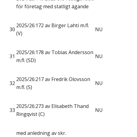
för företag med statligt ägande
2025/26:172 av Birger Lahti m.fl.
30
NU
(V)
2025/26:178 av Tobias Andersson
31
NU
m.fl. (SD)
2025/26:217 av Fredrik Olovsson
32
NU
m.fl. (S)
2025/26:273 av Elisabeth Thand
33
NU
Ringqvist (C)
med anledning av skr.