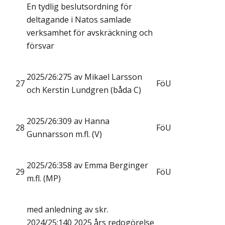
En tydlig beslutsordning för
deltagande i Natos samlade
verksamhet för avskräckning och
försvar
2025/26:275 av Mikael Larsson
27
FöU
och Kerstin Lundgren (båda C)
2025/26:309 av Hanna
28
FöU
Gunnarsson m.fl. (V)
2025/26:358 av Emma Berginger
29
FöU
m.fl. (MP)
med anledning av skr.
2024/25:140 2025 års redogörelse