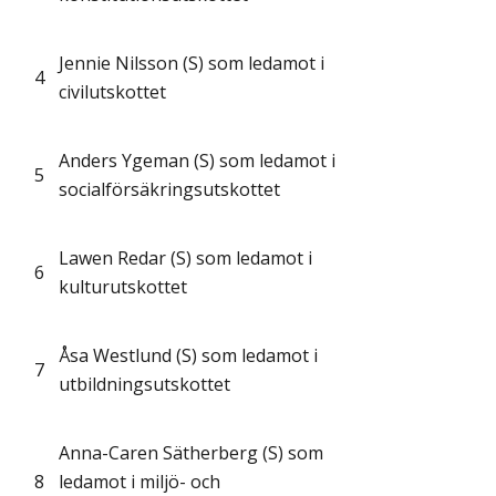
Jennie Nilsson (S) som ledamot i
4
civilutskottet
Anders Ygeman (S) som ledamot i
5
socialförsäkringsutskottet
Lawen Redar (S) som ledamot i
6
kulturutskottet
Åsa Westlund (S) som ledamot i
7
utbildningsutskottet
Anna-Caren Sätherberg (S) som
8
ledamot i miljö- och