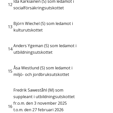
Ida Karkiainen (S) som ledamot i
12
socialförsäkringsutskottet
Björn Wiechel (S) som ledamot i
13
kulturutskottet
Anders Ygeman (S) som ledamot i
14
utbildningsutskottet
Åsa Westlund (S) som ledamot i
15
miljö- och jordbruksutskottet
Fredrik Saweståhl (M) som
suppleant i utbildningsutskottet
fr.o.m. den 3 november 2025
16
t.o.m. den 27 februari 2026