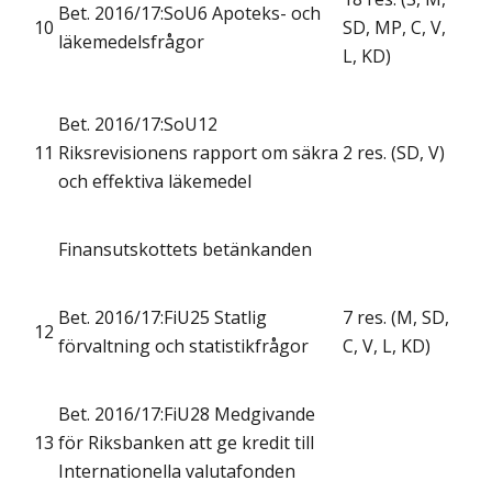
Bet. 2016/17:SoU6 Apoteks- och
10
SD, MP, C, V,
läkemedelsfrågor
L, KD)
Bet. 2016/17:SoU12
11
Riksrevisionens rapport om säkra
2 res. (SD, V)
och effektiva läkemedel
Finansutskottets betänkanden
Bet. 2016/17:FiU25 Statlig
7 res. (M, SD,
12
förvaltning och statistikfrågor
C, V, L, KD)
Bet. 2016/17:FiU28 Medgivande
13
för Riksbanken att ge kredit till
Internationella valutafonden