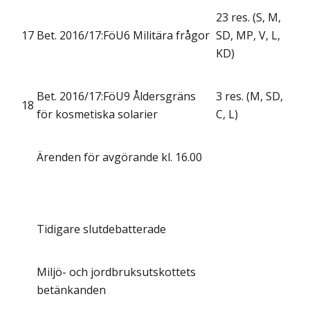
23 res. (S, M,
17
Bet. 2016/17:FöU6 Militära frågor
SD, MP, V, L,
KD)
Bet. 2016/17:FöU9 Åldersgräns
3 res. (M, SD,
18
för kosmetiska solarier
C, L)
Ärenden för avgörande kl. 16.00
Tidigare slutdebatterade
Miljö- och jordbruksutskottets
betänkanden