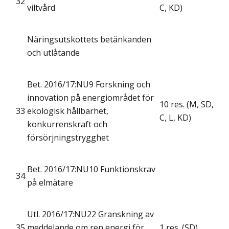
32
viltvård
C, KD)
Näringsutskottets betänkanden
och utlåtande
Bet. 2016/17:NU9 Forskning och
innovation på energiområdet för
10 res. (M, SD,
33
ekologisk hållbarhet,
C, L, KD)
konkurrenskraft och
försörjningstrygghet
Bet. 2016/17:NU10 Funktionskrav
34
på elmätare
Utl. 2016/17:NU22 Granskning av
35
meddelande om ren energi för
1 res. (SD)