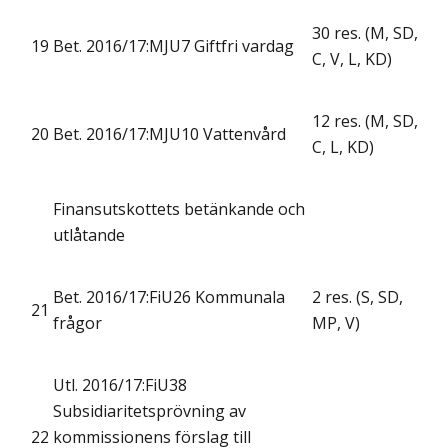
30 res. (M, SD,
19
Bet. 2016/17:MJU7 Giftfri vardag
C, V, L, KD)
12 res. (M, SD,
20
Bet. 2016/17:MJU10 Vattenvård
C, L, KD)
Finansutskottets betänkande och
utlåtande
Bet. 2016/17:FiU26 Kommunala
2 res. (S, SD,
21
frågor
MP, V)
Utl. 2016/17:FiU38
Subsidiaritetsprövning av
22
kommissionens förslag till