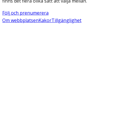
finns det flera olika sätt att välja mellan.
Följ och prenumerera
Om webbplatsen
Kakor
Tillgänglighet