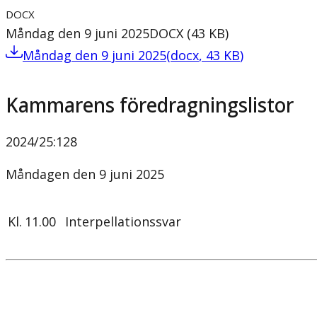
DOCX
Måndag den 9 juni 2025
DOCX
(
43
KB
)
Måndag den 9 juni 2025
(
docx
,
43
KB
)
Kammarens föredragningslistor
2024/25
:
128
Måndagen den 9 juni 2025
Kl.
11.00
Interpellationssvar