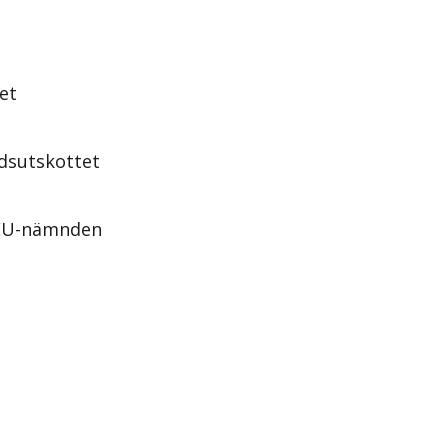
et
dsutskottet
 EU-nämnden