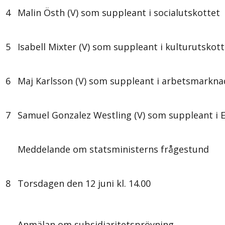
4
Malin Östh (V) som suppleant i socialutskottet
5
Isabell Mixter (V) som suppleant i kulturutskott
6
Maj Karlsson (V) som suppleant i arbetsmarkna
7
Samuel Gonzalez Westling (V) som suppleant i
Meddelande om statsministerns frågestund
8
Torsdagen den 12 juni kl. 14.00
Anmälan om subsidiaritetsprövning