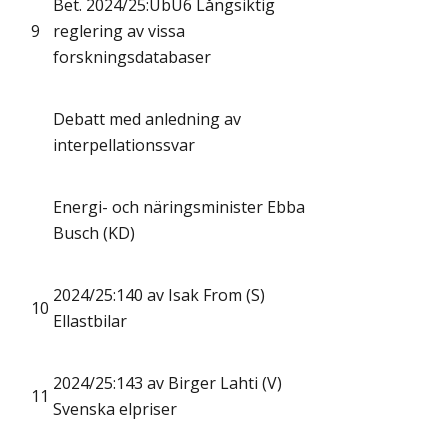
Bet. 2024/25:UbU6 Långsiktig
9
reglering av vissa
forskningsdatabaser
Debatt med anledning av
interpellationssvar
Energi- och näringsminister Ebba
Busch (KD)
2024/25:140 av Isak From (S)
10
Ellastbilar
2024/25:143 av Birger Lahti (V)
11
Svenska elpriser