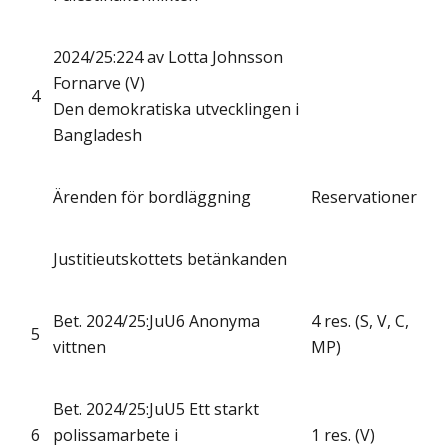
2024/25:224 av Lotta Johnsson
Fornarve (V)
4
Den demokratiska utvecklingen i
Bangladesh
Ärenden för bordläggning
Reservationer
Justitieutskottets betänkanden
Bet. 2024/25:JuU6 Anonyma
4 res. (S, V, C,
5
vittnen
MP)
Bet. 2024/25:JuU5 Ett starkt
6
polissamarbete i
1 res. (V)