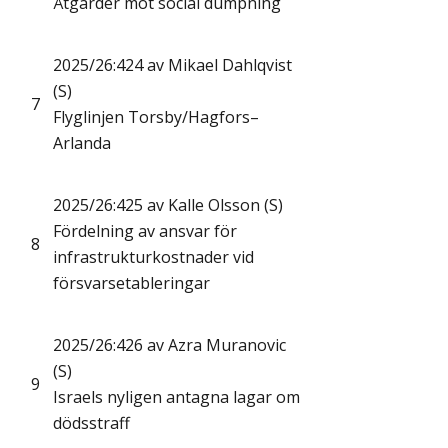
Åtgärder mot social dumpning
2025/26:424 av Mikael Dahlqvist
(S)
7
Flyglinjen Torsby/Hagfors–
Arlanda
2025/26:425 av Kalle Olsson (S)
Fördelning av ansvar för
8
infrastrukturkostnader vid
försvarsetableringar
2025/26:426 av Azra Muranovic
(S)
9
Israels nyligen antagna lagar om
dödsstraff