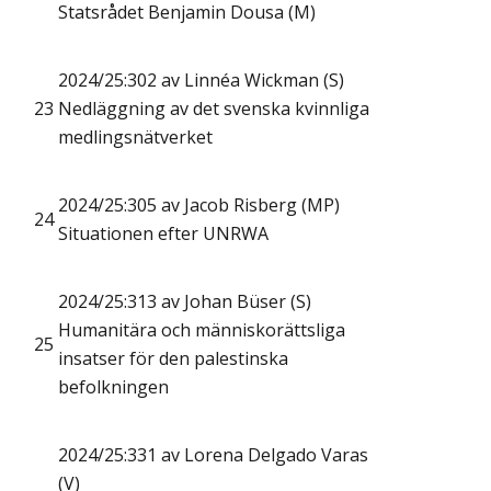
Statsrådet Benjamin Dousa (M)
2024/25:302 av Linnéa Wickman (S)
23
Nedläggning av det svenska kvinnliga
medlingsnätverket
2024/25:305 av Jacob Risberg (MP)
24
Situationen efter UNRWA
2024/25:313 av Johan Büser (S)
Humanitära och människorättsliga
25
insatser för den palestinska
befolkningen
2024/25:331 av Lorena Delgado Varas
(V)