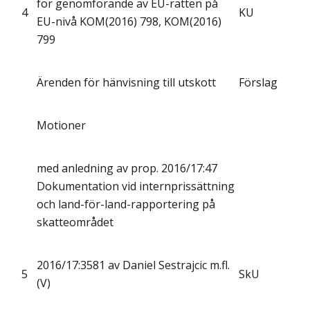
för genomförande av EU-rätten på
4
KU
EU-nivå KOM(2016) 798, KOM(2016)
799
Ärenden för hänvisning till utskott
Förslag
Motioner
med anledning av prop. 2016/17:47
Dokumentation vid internprissättning
och land-för-land-rapportering på
skatteområdet
2016/17:3581 av Daniel Sestrajcic m.fl.
5
SkU
(V)