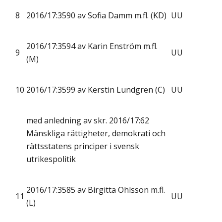
8
2016/17:3590 av Sofia Damm m.fl. (KD)
UU
2016/17:3594 av Karin Enström m.fl.
9
UU
(M)
10
2016/17:3599 av Kerstin Lundgren (C)
UU
med anledning av skr. 2016/17:62
Mänskliga rättigheter, demokrati och
rättsstatens principer i svensk
utrikespolitik
2016/17:3585 av Birgitta Ohlsson m.fl.
11
UU
(L)