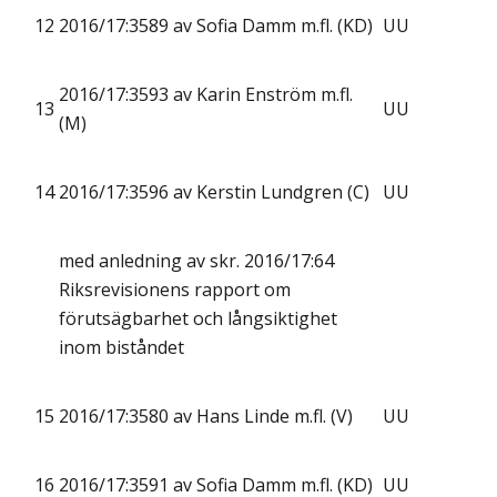
12
2016/17:3589 av Sofia Damm m.fl. (KD)
UU
2016/17:3593 av Karin Enström m.fl.
13
UU
(M)
14
2016/17:3596 av Kerstin Lundgren (C)
UU
med anledning av skr. 2016/17:64
Riksrevisionens rapport om
förutsägbarhet och långsiktighet
inom biståndet
15
2016/17:3580 av Hans Linde m.fl. (V)
UU
16
2016/17:3591 av Sofia Damm m.fl. (KD)
UU