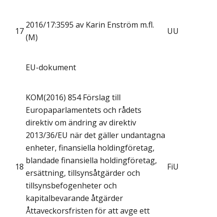
2016/17:3595 av Karin Enström m.fl.
17
UU
(M)
EU-dokument
KOM(2016) 854 Förslag till
Europaparlamentets och rådets
direktiv om ändring av direktiv
2013/36/EU när det gäller undantagna
enheter, finansiella holdingföretag,
blandade finansiella holdingföretag,
18
FiU
ersättning, tillsynsåtgärder och
tillsynsbefogenheter och
kapitalbevarande åtgärder
Åttaveckorsfristen för att avge ett