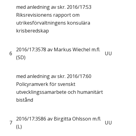
med anledning av skr. 2016/17:53
Riksrevisionens rapport om
utrikesförvaltningens konsulära
krisberedskap
2016/17:3578 av Markus Wiechel m.fl.
6
UU
(SD)
med anledning av skr. 2016/17:60
Policyramverk för svenskt
utvecklingssamarbete och humanitärt
bistånd
2016/17:3586 av Birgitta Ohlsson m.fl.
7
UU
(L)