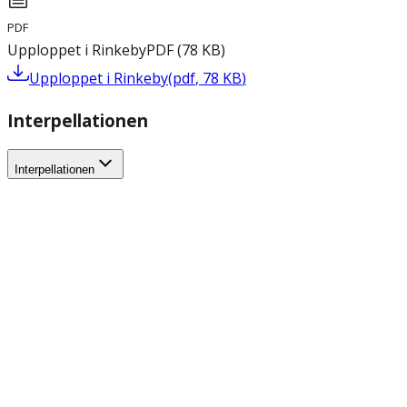
PDF
Upploppet i Rinkeby
PDF
(
78
KB
)
Upploppet i Rinkeby
(
pdf
,
78
KB
)
Interpellationen
Interpellationen