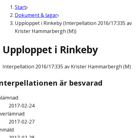
Start
Dokument & lagar
Upploppet i Rinkeby (Interpellation 2016/17:335 av
Krister Hammarbergh (M))
Upploppet i Rinkeby
Interpellation
2016/17:335 av Krister Hammarbergh (M)
Interpellationen är besvarad
nlämnad
:
2017-02-24
verlämnad
:
2017-02-27
nmäld
:
2017-02-28