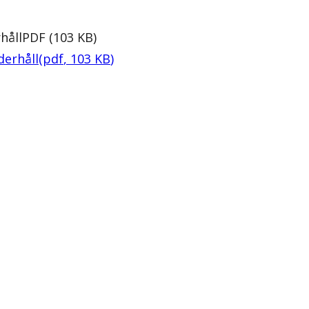
håll
PDF
(
103
KB
)
derhåll
(
pdf
,
103
KB
)