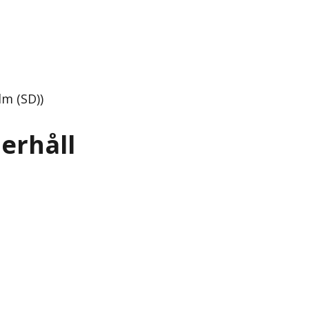
lm (SD))
erhåll