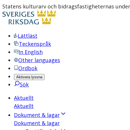
Statens kulturarv och bidragsfastigheternas underh
Lättläst
Teckenspråk
In English
Other languages
Ordbok
Aktivera lyssna
Sök
Aktuellt
Aktuellt
Dokument & lagar
Dokument & lagar