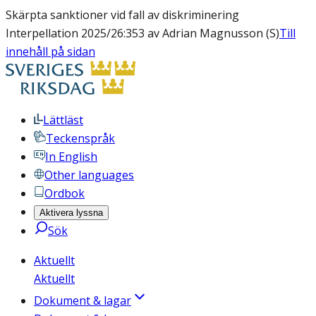
Skärpta sanktioner vid fall av diskriminering
Interpellation 2025/26:353 av Adrian Magnusson (S)
Till
innehåll på sidan
Lättläst
Teckenspråk
In English
Other languages
Ordbok
Aktivera lyssna
Sök
Aktuellt
Aktuellt
Dokument & lagar