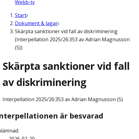
Webb-tv
Start
Dokument & lagar
Skärpta sanktioner vid fall av diskriminering
(Interpellation 2025/26:353 av Adrian Magnusson
(S))
Skärpta sanktioner vid fall
av diskriminering
Interpellation
2025/26:353 av Adrian Magnusson (S)
Interpellationen är besvarad
nlämnad
:
2026-02-20