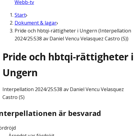
Webb-tv
Start
Dokument & lagar
Pride och hbtqi-rättigheter i Ungern (Interpellation
2024/25:538 av Daniel Vencu Velasquez Castro (S))
Pride och hbtqi-rättigheter i
Ungern
Interpellation
2024/25:538 av Daniel Vencu Velasquez
Castro (S)
Interpellationen är besvarad
ördröjd
Ärendet var fördröjt