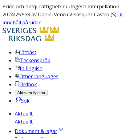
Pride och hbtqi-rättigheter i Ungern Interpellation
2024/25:538 av Daniel Vencu Velasquez Castro (S)
Till
innehåll på sidan
Lättläst
Teckenspråk
In English
Other languages
Ordbok
Aktivera lyssna
Sök
Aktuellt
Aktuellt
Dokument & lagar