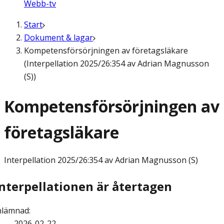
Webb-tv
Start
Dokument & lagar
Kompetensförsörjningen av företagsläkare
(Interpellation 2025/26:354 av Adrian Magnusson
(S))
Kompetensförsörjningen av
företagsläkare
Interpellation
2025/26:354 av Adrian Magnusson (S)
Interpellationen är återtagen
nlämnad
:
2026-02-22