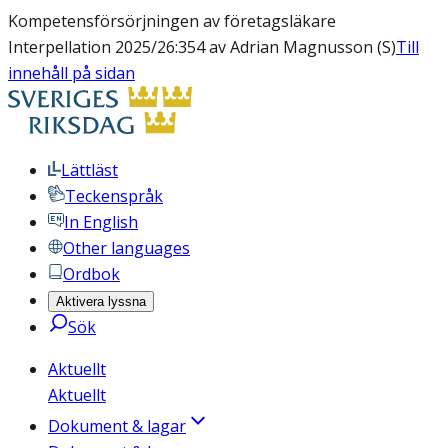
Kompetensförsörjningen av företagsläkare
Interpellation 2025/26:354 av Adrian Magnusson (S)
Till
innehåll på sidan
Lättläst
Teckenspråk
In English
Other languages
Ordbok
Aktivera lyssna
Sök
Aktuellt
Aktuellt
Dokument & lagar