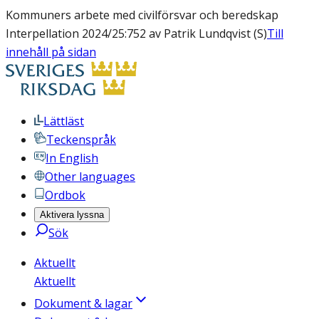
Kommuners arbete med civilförsvar och beredskap
Interpellation 2024/25:752 av Patrik Lundqvist (S)
Till
innehåll på sidan
Lättläst
Teckenspråk
In English
Other languages
Ordbok
Aktivera lyssna
Sök
Aktuellt
Aktuellt
Dokument & lagar