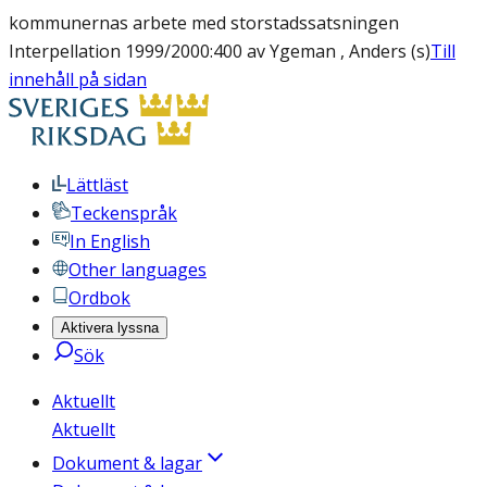
kommunernas arbete med storstadssatsningen
Interpellation 1999/2000:400 av Ygeman , Anders (s)
Till
innehåll på sidan
Lättläst
Teckenspråk
In English
Other languages
Ordbok
Aktivera lyssna
Sök
Aktuellt
Aktuellt
Dokument & lagar