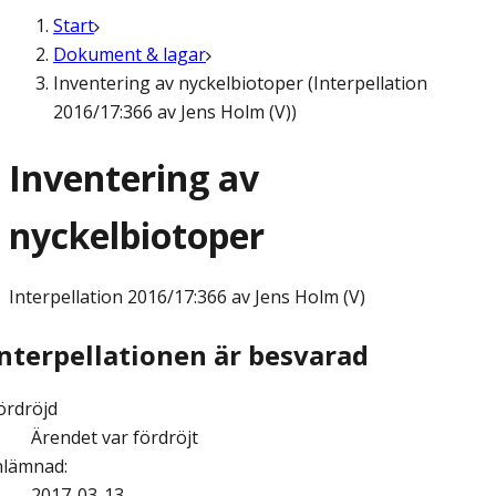
Start
Dokument & lagar
Inventering av nyckelbiotoper (Interpellation
2016/17:366 av Jens Holm (V))
Inventering av
nyckelbiotoper
Interpellation
2016/17:366 av Jens Holm (V)
Interpellationen är besvarad
ördröjd
Ärendet var fördröjt
nlämnad
:
2017-03-13