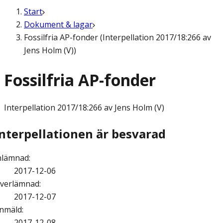
Start
Dokument & lagar
Fossilfria AP-fonder (Interpellation 2017/18:266 av
Jens Holm (V))
Fossilfria AP-fonder
Interpellation
2017/18:266 av Jens Holm (V)
Interpellationen är besvarad
nlämnad
:
2017-12-06
verlämnad
:
2017-12-07
nmäld
:
2017-12-08