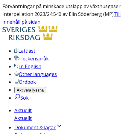
Förväntningar på minskade utsläpp av växthusgaser
Interpellation 2023/24:540 av Elin Söderberg (MP)
Till
innehåll på sidan
Lättläst
Teckenspråk
In English
Other languages
Ordbok
Aktivera lyssna
Sök
Aktuellt
Aktuellt
Dokument & lagar