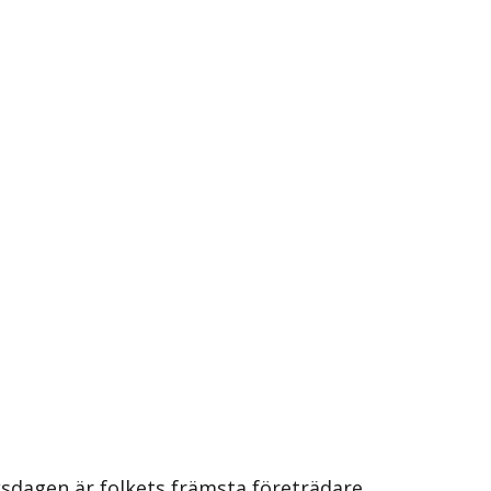
iksdagen är folkets främsta företrädare.