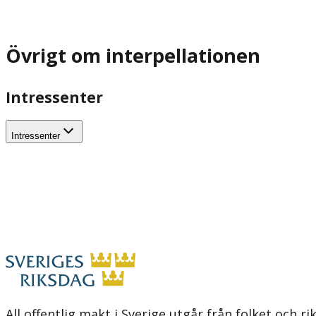
Övrigt om interpellationen
Intressenter
Intressenter
All offentlig makt i Sverige utgår från folket och r