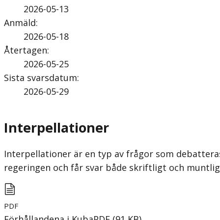
2026-05-13
Anmäld
:
2026-05-18
Återtagen
:
2026-05-25
Sista svarsdatum
:
2026-05-29
Interpellationer
Interpellationer är en typ av frågor som debatteras
regeringen och får svar både skriftligt och munt
PDF
Förhållandena i Kuba
PDF
(
91
KB
)