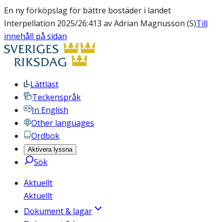
En ny förköpslag för bättre bostäder i landet
Interpellation 2025/26:413 av Adrian Magnusson (S)
Till
innehåll på sidan
Lättläst
Teckenspråk
In English
Other languages
Ordbok
Aktivera lyssna
Sök
Aktuellt
Aktuellt
Dokument & lagar