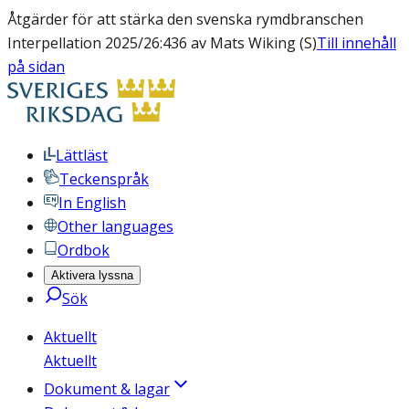
Åtgärder för att stärka den svenska rymdbranschen
Interpellation 2025/26:436 av Mats Wiking (S)
Till innehåll
på sidan
Lättläst
Teckenspråk
In English
Other languages
Ordbok
Aktivera lyssna
Sök
Aktuellt
Aktuellt
Dokument & lagar