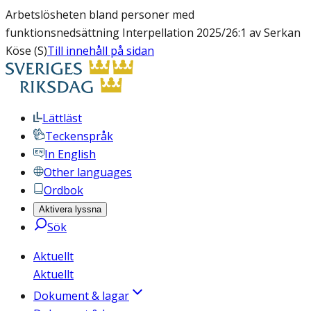
Arbetslösheten bland personer med
funktionsnedsättning Interpellation 2025/26:1 av Serkan
Köse (S)
Till innehåll på sidan
Lättläst
Teckenspråk
In English
Other languages
Ordbok
Aktivera lyssna
Sök
Aktuellt
Aktuellt
Dokument & lagar